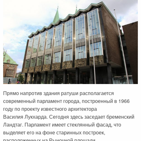
Сейшельские острова
Чехия
Закопане
Шри-Ланка
Амстердам
Копенгаген
Фарерские острова
Тироль
Закрытые страны
Прямо напротив здания ратуши располагается
современный парламент города, построенный в 1966
году по проекту известного архитектора
Василия Лукхарда. Сегодня здесь заседает бременский
Ландтаг. Парламент имеет стеклянный фасад, что
выделяет его на фоне старинных построек,
расположенных на Рыночной площади.