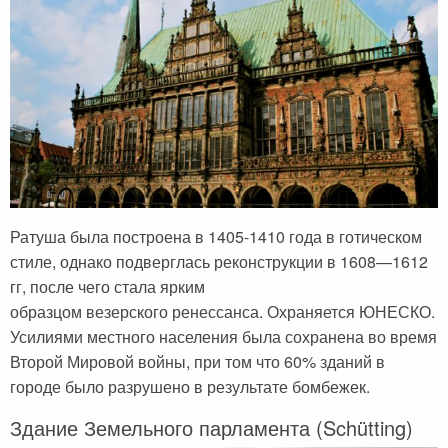
Черногория
Достопримечательности
Италия
Хорватия
Аэропорты
Кипр
Прага
Мадейра
Албания
Мальдивы
Иордания
Мексика
Мальдивские острова
Польша
Ратуша была построена в 1405-1410 года в готическом
Занзибар
Турция
стиле, однако подверглась реконструкции в 1608—1612
Дубай
Тунис
гг, после чего стала ярким
образцом везерского ренессанса. Охраняется ЮНЕСКО.
Шри-Ланка
Украина
Усилиями местного населения была сохранена во время
Мексика
Франция
Второй Мировой войны, при том что 60% зданий в
городе было разрушено в результате бомбежек.
Кипр
Хорватия
Здание Земельного парламента (Schütting)
Тунис
Черногория