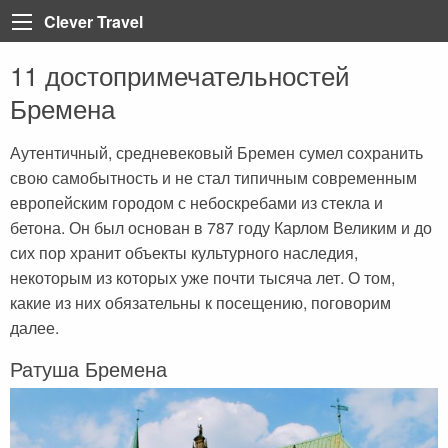
Clever Travel
11 достопримечательностей
Back
Back
Back
Back
Back
Back
Back
Back
Back
Back
Back
Back
Back
Бремена
Турция
Все статьи
Болгария
Турция
Анталия
Марса Алам
Пелопоннес
Тенерифе
Неаполь
Лазурный берег Франци
Тбилиси
Мадейра
Таиланд
Египет
Египет
Греция
Египет
Алания
Шарм-эль-Шейх
Крит
Коста Брава
Рим
Париж
Вьетнам
Аутентичный, средневековый Бремен сумел сохранить
свою самобытность и не стал типичным современным
Доминикана
ОАЭ
Грузия
Мармарис
Хургада
Санторини
Ибица
Сардиния
Корсика
Катар
европейским городом с небоскребами из стекла и
Греция
Регистрация на рейс
Доминикана
Кемер
Iberotel Costa Mares
Закинф (Закинтос)
Майорка
Витербо
Бали
бетона. Он был основан в 787 году Карлом Великим и до
сих пор хранит объекты культурного наследия,
Испания
Занзибар
Дубай
Стамбул
Фуэртевентура
Флоренция
Куба
некоторым из которых уже почти тысяча лет. О том,
какие из них обязательны к посещению, поговорим
Италия
Бали
Египет
Каппадокия
Барселона
Сицилия
Хайнань (Китай)
далее.
Франция
Тенерифе
Занзибар
Олюдениз
Венеция
Ратуша Бремена
Грузия
Черногория
Иордания
Кушадасы
Португалия
Пляжи
Испания
Бодрум