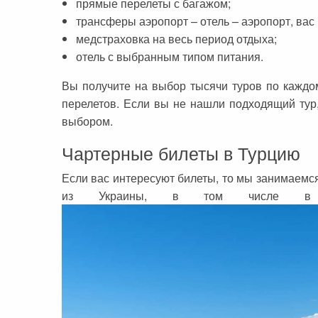
прямые перелеты с багажом;
Черногория
Достопримечательности
Италия
трансферы аэропорт – отель – аэропорт, вас 
Хорватия
Аэропорты
Кипр
медстраховка на весь период отдыха;
отель с выбранным типом питания.
Прага
Мадейра
Вы получите на выбор тысячи туров по кажд
Албания
Мальдивы
перелетов. Если вы не нашли подходящий тур
Иордания
Мексика
выбором.
Мальдивские острова
Польша
Чартерные билеты в Турцию
Занзибар
Турция
Если вас интересуют билеты, то мы занимаем
из Украины, в том числе
Дубай
Тунис
Шри-Ланка
Украина
Мексика
Франция
Кипр
Хорватия
Тунис
Черногория