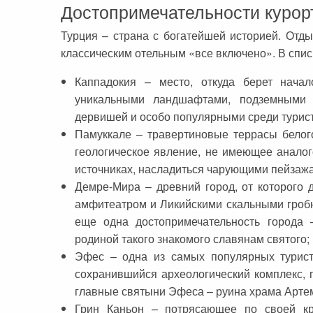
Достопримечательности курор
Турция – страна с богатейшей историей. Отды
классическим отельным «все включено». В спис
Каппадокия – место, откуда берет начал
уникальными ландшафтами, подземными 
дервишей и особо популярными среди турис
Памуккале – травертиновые террасы белого
геологическое явление, не имеющее аналог
источниках, насладиться чарующими пейзажа
Демре-Мира – древний город, от которого 
амфитеатром и Ликийскими скальными гробн
еще одна достопримечательность города 
родиной такого знакомого славянам святого;
Эфес – одна из самых популярных туристи
сохранившийся археологический комплекс, 
главные святыни Эфеса – руина храма Артем
Грин Каньон – потрясающее по своей кр