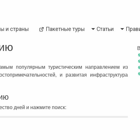
Back
ры и страны
Пакетные туры
Статьи
Прав
и
Паттайя
цию
В
самым популярным туристическим направлением из
стопримечательностей, и развитая инфраструктура
цию
ство дней и нажмите поиск: