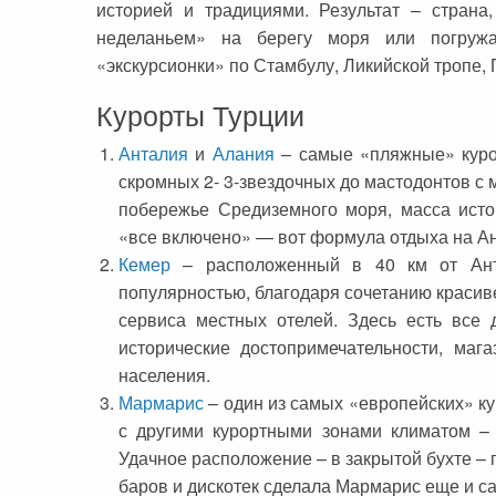
историей и традициями. Результат – страна
неделаньем» на берегу моря или погруж
«экскурсионки» по Стамбулу, Ликийской тропе, 
Курорты Турции
Анталия
и
Алания
– самые «пляжные» курор
скромных 2- 3-звездочных до мастодонтов с 
побережье Средиземного моря, масса истор
«все включено» — вот формула отдыха на А
Кемер
– расположенный в 40 км от Ант
популярностью, благодаря сочетанию красив
сервиса местных отелей. Здесь есть все 
исторические достопримечательности, маг
населения.
Мармарис
– один из самых «европейских» ку
с другими курортными зонами климатом –
Удачное расположение – в закрытой бухте – 
баров и дискотек сделала Мармарис еще и 