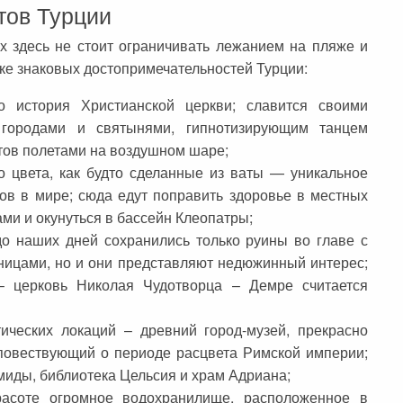
тов Турции
х здесь не стоит ограничивать лежанием на пляже и
ке знаковых достопримечательностей Турции:
о история Христианской церкви; славится своими
городами и святынями, гипнотизирующим танцем
тов полетами на воздушном шаре;
 цвета, как будто сделанные из ваты — уникальное
ов в мире; сюда едут поправить здоровье в местных
ми и окунуться в бассейн Клеопатры;
до наших дней сохранились только руины во главе с
ицами, но и они представляют недюжинный интерес;
– церковь Николая Чудотворца – Демре считается
ческих локаций – древний город-музей, прекрасно
повествующий о периоде расцвета Римской империи;
иды, библиотека Цельсия и храм Адриана;
асоте огромное водохранилище, расположенное в