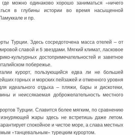
, где можно одинаково хорошо заниматься «ничего
аться в глубины истории во время насыщенной
Памуккале и пр.
ты Турции. Здесь сосредоточена масса отелей – от
мировой славой и 5 звездами. Мягкий климат, ласковое
ико-культурных достопримечательностей и заветное
нталийском побережье.
алии курорт, пользующийся едва ли не большей
ейших горных и морских пейзажей и отменного уровня
для идеального отдыха – пляжи, бары и дискотеки,
азины и неиссякаемая доброжелательность местного
рортов Турции. Славится более мягким, по сравнению
 изнуряющей жары здесь не встретишь даже летом.
гарантирует спокойное и чистое море, а слава местных
самым «танцевальным» турецким курортом.