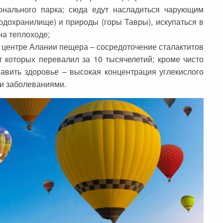
онального парка; сюда едут насладиться чарующим
одохранилище) и природы (горы Тавры), искупаться в
на теплоходе;
центре Алании пещера – сосредоточение сталактитов
т которых перевалил за 10 тысячелетий; кроме чисто
равить здоровье – высокая концентрация углекислого
ми заболеваниями.