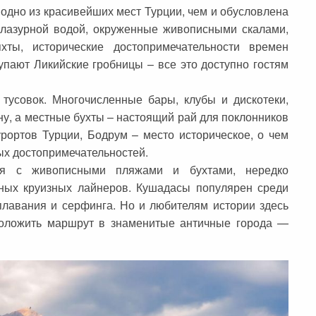
одно из красивейших мест Турции, чем и обусловлена
 лазурной водой, окруженные живописными скалами,
ты, исторические достопримечательности времен
упают Ликийские гробницы – все это доступно гостям
тусовок. Многочисленные бары, клубы и дискотеки,
ну, а местные бухты – настоящий рай для поклонников
урортов Турции, Бодрум – место историческое, о чем
ых достопримечательностей.
ья с живописными пляжами и бухтами, нередко
ных круизных лайнеров. Кушадасы популярен среди
плавания и серфинга. Но и любителям истории здесь
роложить маршрут в знаменитые античные города —