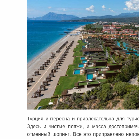
Сейшельские острова
Чехия
Закопане
Шри-Ланка
Амстердам
Копенгаген
Фарерские острова
Тироль
Закрытые страны
Турция интересна и привлекательна для турис
Здесь и чистые пляжи, и масса достопримеча
отменный шопинг. Все это приправлено непов