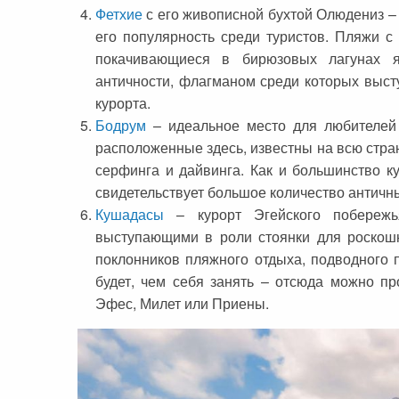
Фетхие
с его живописной бухтой Олюдениз – 
его популярность среди туристов. Пляжи с
покачивающиеся в бирюзовых лагунах ях
античности, флагманом среди которых выст
курорта.
Бодрум
– идеальное место для любителей 
расположенные здесь, известны на всю стра
серфинга и дайвинга. Как и большинство к
свидетельствует большое количество античн
Кушадасы
– курорт Эгейского побереж
выступающими в роли стоянки для роскош
поклонников пляжного отдыха, подводного 
будет, чем себя занять – отсюда можно п
Эфес, Милет или Приены.