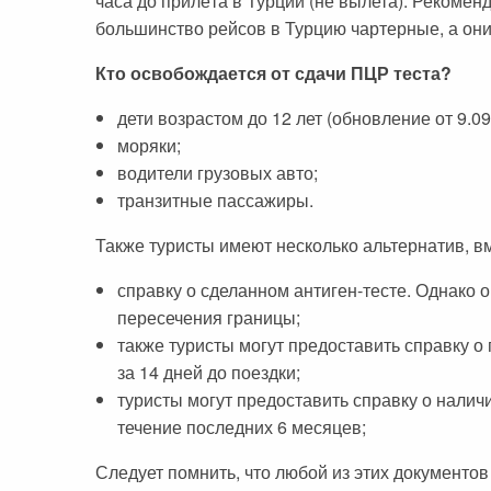
часа до прилёта в Турции (не вылета). Рекоменду
Черногория
Достопримечательности
Италия
большинство рейсов в Турцию чартерные, а они
Хорватия
Аэропорты
Кипр
Кто освобождается от сдачи ПЦР теста?
Прага
Мадейра
дети возрастом до 12 лет (обновление от 9.09
Албания
Мальдивы
моряки;
водители грузовых авто;
Иордания
Мексика
транзитные пассажиры.
Мальдивские острова
Польша
Также туристы имеют несколько альтернатив, в
Занзибар
Турция
справку о сделанном антиген-тесте. Однако 
Дубай
Тунис
пересечения границы;
также туристы могут предоставить справку о
Шри-Ланка
Украина
за 14 дней до поездки;
Мексика
Франция
туристы могут предоставить справку о налич
течение последних 6 месяцев;
Кипр
Хорватия
Тунис
Черногория
Следует помнить, что любой из этих документо