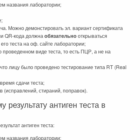
ем названия лаборатории;
е;
ача. Можно демонстировать эл. вариант сертификата
нии QR-кода должна
обязательно
открываться
его теста на оф. сайте лаборатории;
проведенном виде теста, то есть ПЦР, а не на
то лицу было проведено тестирование типа RT (Real
время сдачи теста;
в (исправлений, стираний, поправок).
у результату антиген теста в
зультат антиген теста:
ем названия лаборатории;