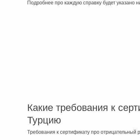
Подробнее про каждую справку будет указано н
Сейшельские острова
Чехия
Закопане
Шри-Ланка
Амстердам
Копенгаген
Фарерские острова
Тироль
Закрытые страны
Какие требования к сер
Турцию
Требования к сертификату про отрицательный р