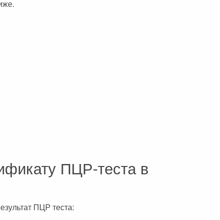
иже.
тификату ПЦР-теста в
езультат ПЦР теста: