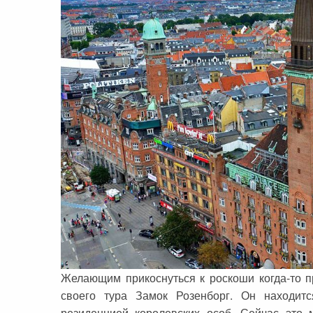
Желающим прикоснуться к роскоши когда-то п
своего тура Замок Розенборг. Он находит
резиденцией королевских особ. Сейчас это 