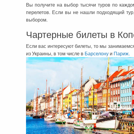
Черногория
Достопримечательности
Италия
Вы получите на выбор тысячи туров по кажд
перелетов. Если вы не нашли подходящий тур
Хорватия
Аэропорты
Кипр
выбором.
Прага
Мадейра
Чартерные билеты в Коп
Албания
Мальдивы
Если вас интересуют билеты, то мы занимаем
Иордания
Мексика
из Украины, в том числе в
Барселону
и
Париж.
Мальдивские острова
Польша
Занзибар
Турция
Дубай
Тунис
Шри-Ланка
Украина
Мексика
Франция
Кипр
Хорватия
Тунис
Черногория