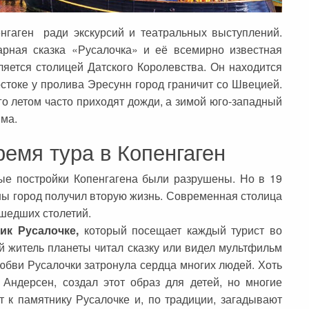
нгаген ради экскурсий и театральных выступлений.
арная сказка «Русалочка» и её всемирно известная
ляется столицей Датского Королевства. Он находится
стоке у пролива Эресунн город граничит со Швецией.
о летом часто приходят дожди, а зимой юго-западный
има.
ремя тура в Копенгаген
ые постройки Копенгагена были разрушены. Но в 19
ны город получил вторую жизнь. Современная столица
шедших столетий.
ик Русалочке,
который посещает каждый турист во
й житель планеты читал сказку или видел мультфильм
юбви Русалочки затронула сердца многих людей. Хоть
 Андерсен, создал этот образ для детей, но многие
 к памятнику Русалочке и, по традиции, загадывают