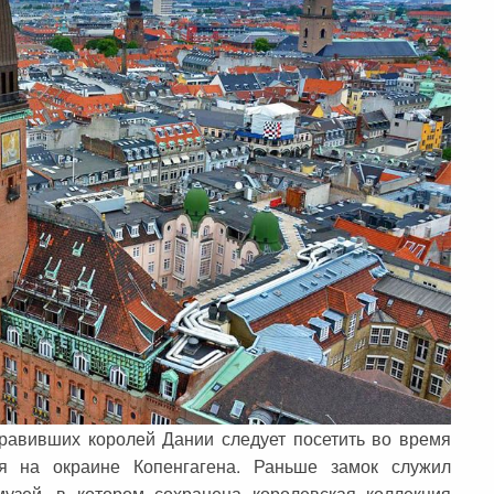
равивших королей Дании следует посетить во время
ся на окраине Копенгагена. Раньше замок служил
музей, в котором сохранена королевская коллекция