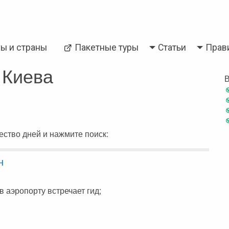
Back
ры и страны
Пакетные туры
Статьи
Прав
и
Паттайя
 Киева
В
ство дней и нажмите поиск:
н
в аэропорту встречает гид;