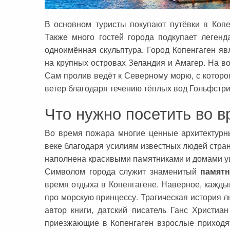
Сейшельские острова
Чехия
В основном туристы покупают путёвки в Копе
Закопане
Шри-Ланка
Также много гостей города подкупает легенд
одноимённая скульптура. Город Копенгаген яв
Амстердам
на крупных островах Зеландия и Амагер. На во
Копенгаген
Сам пролив ведёт к Северному морю, с которог
ветер благодаря течению тёплых вод Гольфстр
Фарерские острова
Что нужно посетить во в
Тироль
Закрытые страны
Во время пожара многие ценные архитектурн
веке благодаря усилиям известных людей стра
наполнена красивыми памятниками и домами у
Символом города служит знаменитый
памятн
время отдыха в Копенгагене. Наверное, кажды
про морскую принцессу. Трагическая история л
автор книги, датский писатель Ганс Христиан
приезжающие в Копенгаген взрослые приходят