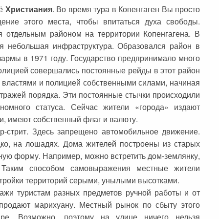
её
Христиания
. Во время тура в Копенгаген Вы просто
ение этого места, чтобы впитаться духа свободы.
я отдельным районом на территории Копенгагена. В
оя небольшая инфраструктура. Образовался район в
зармы в 1971 году. Государство предпринимало много
Полицией совершались постоянные рейды в этот район
с властями и полицией собственными силами, начиная
стражей порядка. Эти постоянные стычки происходили
номного статуса. Сейчас жители «города» издают
и, имеют собственный флаг и валюту.
р-стрит. Здесь запрещено автомобильное движение.
ко, на лошадях. Дома жителей построены из старых
ую форму. Например, можно встретить дом-землянку,
. Таким способом самовыражения местные жители
стройки территорий серыми, унылыми высотками.
ажи туристам разных предметов ручной работы и от
 продают марихуану. Местный рынок по сбыту этого
ре. Возможно, поэтому на улице ничего нельзя