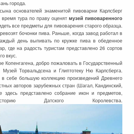
ань города.
сына основателей знаменитой пивоварни Карлсберг
о время тура по праву оценят
музей
пивоваренного
идеть все предметы для пивоварения старого образца.
евозят бочонки пива. Раньше, когда завод работал в
каждый день выпивать по кружке пива в обеденное
р, где на радость туристам представлено 26 сортов
го вкус.
ое Копенгагена, добро пожаловать в Государственный
 Музей Торвальдсена и Глиптотеку Ню Карлсберга.
л в себе большую коллекцию произведений Древнего
естных авторов зарубежных стран (Шагал, Кандинский,
же здесь представлено собрание икон и предметов,
орию Датского Королевства.