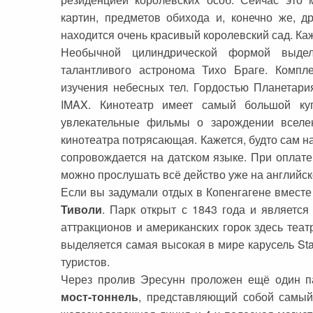
картин, предметов обихода и, конечно же, д
находится очень красивый королевский сад. Каж
Необычной цилиндрической формой выдел
талантливого астронома Тихо Браге. Комп
изучения небесных тел. Гордостью Планетари
IMAX. Кинотеатр имеет самый большой ку
увлекательные фильмы о зарождении вселен
кинотеатра потрясающая. Кажется, будто сам 
сопровождается на датском языке. При оплате
можно прослушать всё действо уже на английск
Если вы задумали отдых в Копенгагене вместе
Тиволи
. Парк открыт с 1843 года и являетс
аттракционов и американских горок здесь теа
выделяется самая высокая в мире карусель Star
туристов.
Через пролив Эресунн проложен ещё один па
мост-тоннель
, представляющий собой самый