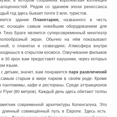
рагоценностей. Рядом со зданием эпохи ренессанса
дый год здесь бывает почти 3 млн. туристов.
яется здание
Планетария,
названного в честь
лекс оснащён самым новейшим оборудованием для
я Тихо Браге является суперсовременный кинотеатр
полообразный экран. Обычно на нём показывают
ной, о планетах и созвездиях. Атмосфера внутри
находишься в открытом космосе. Озвучивание фильмов
 в 30 крон вам предоставят наушники, через которых
ом языке.
 с детьми, значит, вам понравится
парк развлечений
я самым старым в мире парком в своём роде. Кроме
тр пантомимы, кафе и рестораны. Среди аттракционов
 Flyer (80 метров). Каждый день здесь обитают толпы
мятник современной архитектуры Копенгагена. Это
 длинный совмещённый путь в Европе. Здесь есть