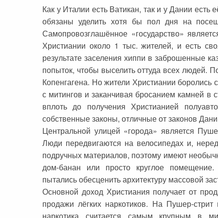
Как у Италии есть Ватикан, так и у Дании есть 
обязаны уделить хотя бы пол дня на посещ
Самопровозглашённое «государство» являетс
Христиании около 1 тыс. жителей, и есть св
результате заселения хиппи в заброшенные ка
попыток, чтобы выселить оттуда всех людей. 
Копенгагена. Но жители Христиании боролись 
с митингов и заканчивая бросанием камней в 
вплоть до получения Христианией полуавто
собственные законы, отличные от законов Дани
Центральной улицей «города» является Пуше
Люди передвигаются на велосипедах и, неред
подручных материалов, поэтому имеют необычн
дом-банан или просто круглое помещение
пытались обесценить архитектуру массовой за
Основной доход Христиания получает от прод
продажи лёгких наркотиков. На Пушер-стрит
наркотика считается самым крупным в ми