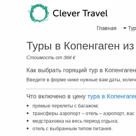
Back
Back
Back
Back
Back
Back
Back
Back
Back
Back
Back
Back
Back
Главная
Ту
Турция
Все статьи
Болгария
Турция
Анталия
Марса Алам
Пелопоннес
Тенерифе
Неаполь
Лазурный берег Франци
Тбилиси
Мадейра
Таиланд
Туры в Копенгаген из
Египет
Египет
Греция
Египет
Алания
Шарм-эль-Шейх
Крит
Коста Брава
Рим
Париж
Вьетнам
Доминикана
ОАЭ
Грузия
Мармарис
Хургада
Санторини
Ибица
Сардиния
Корсика
Катар
Стоимость от
366
€
Греция
Регистрация на рейс
Доминикана
Кемер
Iberotel Costa Mares
Закинф (Закинтос)
Майорка
Витербо
Бали
Как выбрать горящий тур в Копенгаген
Введите в форме ниже нужные вам даты, количе
Испания
Занзибар
Дубай
Стамбул
Фуэртевентура
Флоренция
Куба
Италия
Бали
Египет
Каппадокия
Барселона
Сицилия
Хайнань (Китай)
Что включено в цену
тура в Копенгаге
Франция
Тенерифе
Занзибар
Олюдениз
Венеция
прямые перелеты с багажом;
трансферы аэропорт – отель – аэропорт, вас 
Грузия
Черногория
Иордания
Кушадасы
медстраховка на весь период отдыха;
Португалия
Пляжи
Испания
Бодрум
отель с выбранным типом питания.