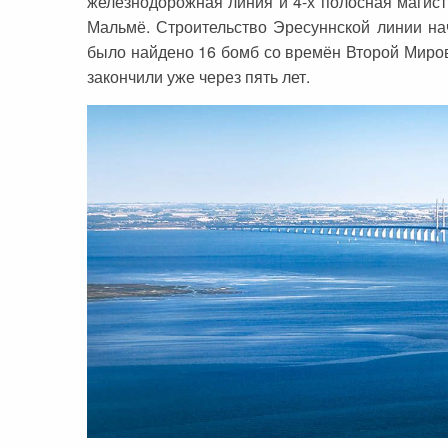
железнодорожная линия и 4-х полосная магист
Мальмё. Строительство Эресуннской линии нач
было найдено 16 бомб со времён Второй Миров
закончили уже через пять лет.