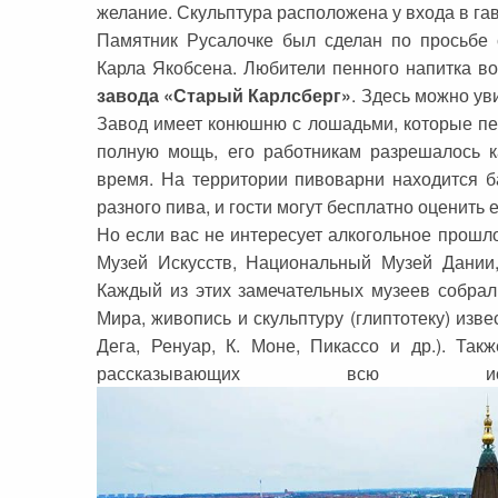
желание. Скульптура расположена у входа в гав
Памятник Русалочке был сделан по просьбе 
Карла Якобсена. Любители пенного напитка в
завода «Старый Карлсберг»
. Здесь можно ув
Завод имеет конюшню с лошадьми, которые пер
полную мощь, его работникам разрешалось 
время. На территории пивоварни находится ба
разного пива, и гости могут бесплатно оценить е
Но если вас не интересует алкогольное прошл
Музей Искусств, Национальный Музей Дании,
Каждый из этих замечательных музеев собра
Мира, живопись и скульптуру (глиптотеку) изв
Дега, Ренуар, К. Моне, Пикассо и др.). Так
рассказывающих всю ист