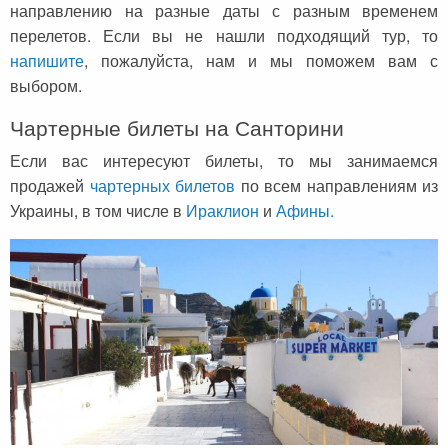
Черногория
Достопримечательности
Италия
направлению на разные даты с разным временем
перелетов. Если вы не нашли подходящий тур, то
Хорватия
Аэропорты
Кипр
напишите
, пожалуйста, нам и мы поможем вам с
Прага
Мадейра
выбором.
Албания
Мальдивы
Чартерные билеты на Санторини
Если вас интересуют билеты, то мы занимаемся
Иордания
Мексика
продажей
чартерных билетов
по всем направлениям из
Мальдивские острова
Польша
Украины, в том числе в
Ираклион
и
Афины.
Занзибар
Турция
Дубай
Тунис
Шри-Ланка
Украина
Мексика
Франция
Кипр
Хорватия
Тунис
Черногория