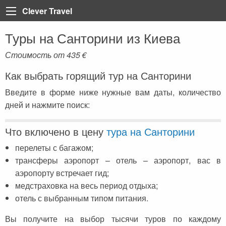
Clever Travel
Туры на Санторини из Киева
Back
Back
Back
Back
Back
Back
Back
Back
Back
Back
Back
Back
Back
Стоимость от
435
€
Турция
Все статьи
Болгария
Турция
Анталия
Марса Алам
Пелопоннес
Тенерифе
Неаполь
Лазурный берег Франци
Тбилиси
Мадейра
Таиланд
Как выбрать горящий тур на Санторини
Египет
Египет
Греция
Египет
Алания
Шарм-эль-Шейх
Крит
Коста Брава
Рим
Париж
Вьетнам
Введите в форме ниже нужные вам даты, количество
Доминикана
ОАЭ
Грузия
Мармарис
Хургада
Санторини
Ибица
Сардиния
Корсика
Катар
дней и нажмите поиск:
Греция
Регистрация на рейс
Доминикана
Кемер
Iberotel Costa Mares
Закинф (Закинтос)
Майорка
Витербо
Бали
Что включено в цену
тура на Санторини
Испания
Занзибар
Дубай
Стамбул
Фуэртевентура
Флоренция
Куба
перелеты с багажом;
Италия
Бали
Египет
Каппадокия
Барселона
Сицилия
Хайнань (Китай)
трансферы аэропорт – отель – аэропорт, вас в
Франция
Тенерифе
Занзибар
Олюдениз
Венеция
аэропорту встречает гид;
медстраховка на весь период отдыха;
Грузия
Черногория
Иордания
Кушадасы
отель с выбранным типом питания.
Португалия
Пляжи
Испания
Бодрум
Вы получите на выбор тысячи туров по каждому