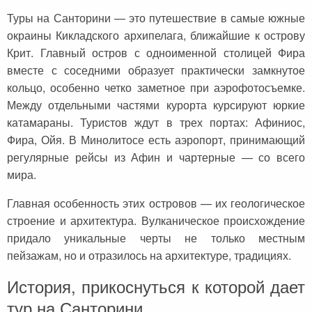
Сейшельские острова
Чехия
Туры на Санторини — это путешествие в самые южные
окраины Кикладского архипелага, ближайшие к острову
Закопане
Шри-Ланка
Крит. Главный остров с одноименной столицей Фира
Амстердам
вместе с соседними образует практически замкнутое
кольцо, особенно четко заметное при аэрофотосъемке.
Копенгаген
Между отдельными частями курорта курсируют юркие
Фарерские острова
катамараны. Туристов ждут в трех портах: Афиниос,
Фира, Ойя. В Минолитосе есть аэропорт, принимающий
Тироль
регулярные рейсы из Афин и чартерные — со всего
мира.
Закрытые страны
Главная особенность этих островов — их геологическое
строение и архитектура. Вулканическое происхождение
придало уникальные черты не только местным
пейзажам, но и отразилось на архитектуре, традициях.
История, прикоснуться к которой дает
тур на Санторини