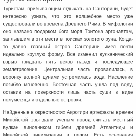
Туристам, прибывающим отдыхать на Санторини, будет
интересно узнать, что это волшебное место уже
существовали во времена Древнего Рима. В мифологии
оно названо подарком бога моря Тритона аргонавтам,
заплывшим в эти места в поисках золотого руна. Когда-
то давно главный остров Санторини имел почти
идеально круглую форму. Все изменил вулканический
взрыв тридцать пять веков назад и последующее
землетрясение. Центральная часть провалилась, в
воронку волной цунами устремилась вода. Население
погибло мгновенно. Восточная часть ушла под воду,
оставив на поверхности лишь часть суши в виде
полумесяца и отдельные островки.
Найденные в окрестностях Акротири артефакты времен
Минойской эры дали ученым повод считать местный
вулкан виновником гибели древней Атлантиды и
Минойской цивилизации в целом. Есть основания