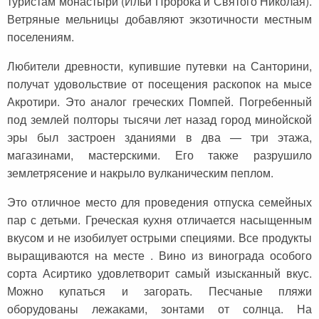
туристам монастыри (Ильи Пророка и Святого Николая).
Ветряные мельницы добавляют экзотичности местным
поселениям.
Любители древности, купившие путевки на Санторини,
получат удовольствие от посещения раскопок на мысе
Акротири. Это аналог греческих Помпей. Погребенный
под землей полторы тысячи лет назад город минойской
эры был застроен зданиями в два — три этажа,
магазинами, мастерскими. Его также разрушило
землетрясение и накрыло вулканическим пеплом.
Это отличное место для проведения отпуска семейных
пар с детьми. Греческая кухня отличается насыщенным
вкусом и не изобилует острыми специями. Все продукты
выращиваются на месте . Вино из винограда особого
сорта Асиртико удовлетворит самый изысканный вкус.
Можно купаться и загорать. Песчаные пляжи
оборудованы лежаками, зонтами от солнца. На