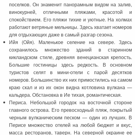
поселков. Он знаменит панорамным видом на залив,
винокурней, отличными пляжами, красотой и
спокойствием. Его пляжи тихие и уютные. На холмах
работают ветряные мельницы. Здесь хватает номеров
для отдыхающих даже в самый разгар сезона.
Ийя (Ойя). Маленькое селение на севере. Здесь
сохранилось множество зданий в старинном
кикландском стиле, древняя венецианская крепость.
Большие гостиницы здесь редкость. В основном
туристов селят в мини-отели с парой десятков
номеров. Большинство их них примостились на самом
краю скал и из их окон видна котловина вулкана —
кальдера. Обстановка в Ие тихая, романтическая.
Периса. Небольшой городок на восточной стороне
главного острова. Его превосходный пляж, покрытый
черным вулканическим песком — один из лучших. В
Перисе множество отелей на любой бюджет и вкус,
масса ресторанов, таверн. На северной окраине ее