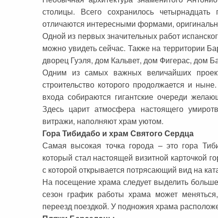
столицы. Всего сохранилось четырнадцать
отличаются интересными формами, оригиналь
Одной из первых значительных работ испанског
можно увидеть сейчас. Также на территории Ба
дворец Гуэля, дом Кальвет, дом Фигерас, дом Ба
Одним из самых важных величайших проект
строительство которого продолжается и ныне.
входа собираются гигантские очереди желаю
Здесь царит атмосфера настоящего умиротв
витражи, наполняют храм уютом.
Гора Тибидабо и храм Святого Сердца
Самая высокая точка города – это гора Тиб
который стал настоящей визитной карточкой г
с которой открывается потрясающий вид на кат
На посещение храма следует выделить больше 
сезон график работы храма может меняться
переезд поездкой. У подножия храма расположе