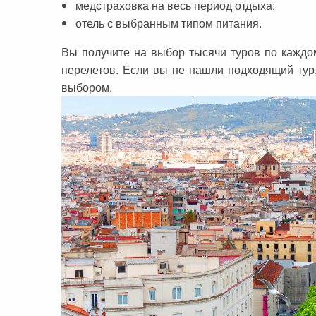
медстраховка на весь период отдыха;
Черногория
Достопримечательности
Италия
отель с выбранным типом питания.
Хорватия
Аэропорты
Кипр
Вы получите на выбор тысячи туров по кажд
Прага
Мадейра
перелетов. Если вы не нашли подходящий тур
Албания
Мальдивы
выбором.
Иордания
Мексика
Мальдивские острова
Польша
Занзибар
Турция
Дубай
Тунис
Шри-Ланка
Украина
Мексика
Франция
Кипр
Хорватия
Тунис
Черногория