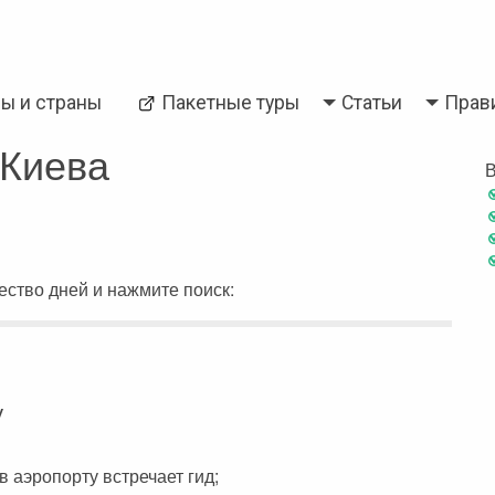
Back
ры и страны
Пакетные туры
Статьи
Прав
и
Паттайя
 Киева
В
ство дней и нажмите поиск:
у
в аэропорту встречает гид;