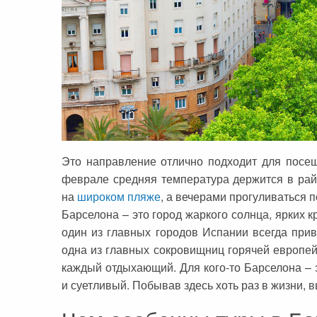
Сейшельские острова
Чехия
Закопане
Шри-Ланка
Амстердам
Копенгаген
Фарерские острова
Тироль
Это направление отлично подходит для посещ
Закрытые страны
феврале средняя температура держится в рай
на
широком пляже
, а вечерами прогуливаться п
Барселона – это город жаркого солнца, ярких 
один из главных городов Испании всегда прив
одна из главных сокровищниц горячей европей
каждый отдыхающий. Для кого-то Барселона – 
и суетливый. Побывав здесь хоть раз в жизни, 