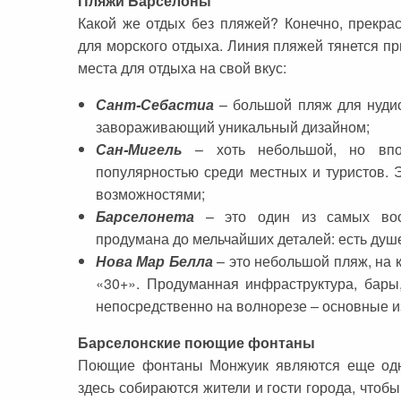
Пляжи Барселоны
Какой же отдых без пляжей? Конечно, прекра
для морского отдыха. Линия пляжей тянется пр
места для отдыха на свой вкус:
Сант-Себастиа
– большой пляж для нудис
завораживающий уникальный дизайном;
Сан-Мигель
– хоть небольшой, но впол
популярностью среди местных и туристов. 
возможностями;
Барселонета
– это один из самых вос
продумана до мельчайших деталей: есть душе
Нова Мар Белла
– это небольшой пляж, на к
«30+». Продуманная инфраструктура, бары
непосредственно на волнорезе – основные и
Барселонские поющие фонтаны
Поющие фонтаны Монжуик являются еще одн
здесь собираются жители и гости города, чтоб