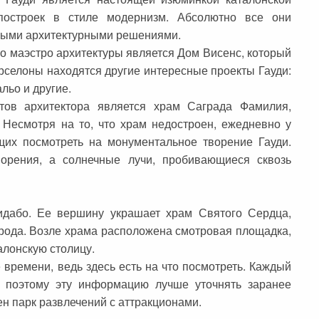
 построек в стиле модернизм. Абсолютно все они
ными архитектурными решениями.
о маэстро архитектуры является Дом Висенс, который
рселоны находятся другие интересные проекты Гауди:
льо и другие.
ов архитектора является храм Саграда Фамилия,
 Несмотря на то, что храм недостроен, ежедневно у
щих посмотреть на монументальное творение Гауди.
орения, а солнечные лучи, пробивающиеся сквозь
идабо. Ее вершину украшает храм Святого Сердца,
орода. Возле храма расположена смотровая площадка,
алонскую столицу.
времени, ведь здесь есть на что посмотреть. Каждый
, поэтому эту информацию лучше уточнять заранее
н парк развлечений с аттракционами.