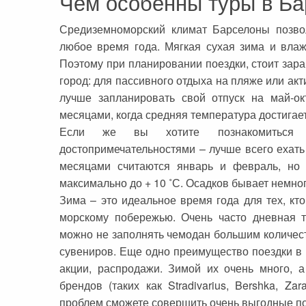
Чем особенны туры в Ба
Средиземноморский климат Барселоны позвол
любое время года. Мягкая сухая зима и влаж
Поэтому при планировании поездки, стоит заран
город: для пассивного отдыха на пляже или акт
лучше запланировать свой отпуск на май-о
месяцами, когда средняя температура достигае
Если же вы хотите познакомиться с
достопримечательностями – лучше всего ехат
месяцами считаются январь и февраль, но 
максимально до + 10 ˚С. Осадков бывает немног
Зима – это идеальное время года для тех, к
морскому побережью. Очень часто дневная т
можно не заполнять чемодан большим количест
сувениров. Еще одно преимущество поездки в
акции, распродажи. Зимой их очень много, а
брендов (таких как Stradivarius, Bershka, Zar
проблем сможете совершить очень выгодные по