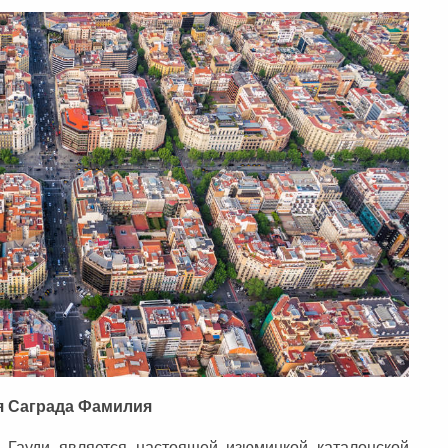
я Саграда Фамилия
 Гауди является настоящей изюминкой каталонской