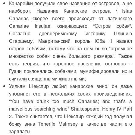
Канарейки получили свое название от островов, а не
наоборот. Название Канарские острова / Islas
Canarias скорее всего происходит от латинского
Canariae Insulae, означающего “Остров собак”.
Согласно древнеримскому историку Плинию
Старшему, Мавританский король Юба II назвал
остров собачим, потому что на нем было “огромное
множество собак очень большого размера”. Также
есть теория, что коренное население островов –
Гуачи поклонялись собаками, мумифицировали их и
считали священными животными;
Уильям Шекспир любил канарские вино, он даже
упоминет его в нескольких своих произведенияих.
“You have drunk too much Canaries; and that’s a
marvellous searching wine” Shakespeare, Henry IV Part
2. Также считается, что Шекспир каждый год получал
бочку вина Tenerife Malmsey в качестве части его
зарплаты;