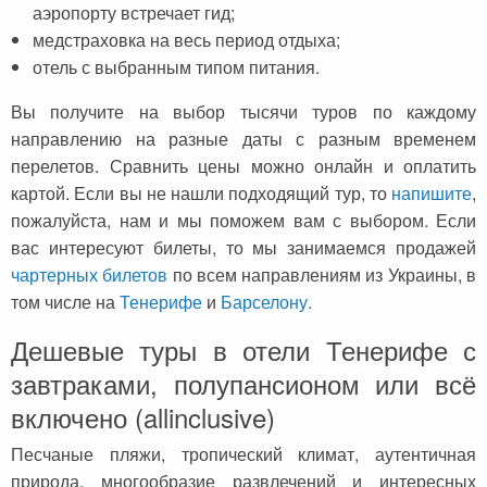
Черногория
Достопримечательности
Италия
аэропорту встречает гид;
медстраховка на весь период отдыха;
Хорватия
Аэропорты
Кипр
отель с выбранным типом питания.
Прага
Мадейра
Вы получите на выбор тысячи туров по каждому
Албания
Мальдивы
направлению на разные даты с разным временем
перелетов. Сравнить цены можно онлайн и оплатить
Иордания
Мексика
картой. Если вы не нашли подходящий тур, то
напишите
,
Мальдивские острова
Польша
пожалуйста, нам и мы поможем вам с выбором. Если
вас интересуют билеты, то мы занимаемся продажей
Занзибар
Турция
чартерных билетов
по всем направлениям из Украины, в
Дубай
Тунис
том числе на
Тенерифе
и
Барселону.
Шри-Ланка
Украина
Дешевые туры в отели Тенерифе с
завтраками, полупансионом или всё
Мексика
Франция
включено (allinclusive)
Кипр
Хорватия
Песчаные пляжи, тропический климат, аутентичная
Тунис
Черногория
природа, многообразие развлечений и интересных