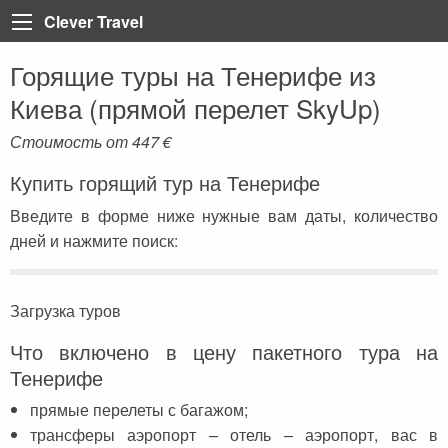
Clever Travel
Горящие туры на Тенерифе из
Back
Back
Back
Back
Back
Back
Back
Back
Back
Back
Back
Back
Back
Киева (прямой перелет SkyUp)
Турция
Все статьи
Болгария
Турция
Анталия
Марса Алам
Пелопоннес
Тенерифе
Неаполь
Лазурный берег Франци
Тбилиси
Мадейра
Таиланд
Стоимость от
447
€
Египет
Египет
Греция
Египет
Алания
Шарм-эль-Шейх
Крит
Коста Брава
Рим
Париж
Вьетнам
Купить горящий тур на Тенерифе
Доминикана
ОАЭ
Грузия
Мармарис
Хургада
Санторини
Ибица
Сардиния
Корсика
Катар
Введите в форме ниже нужные вам даты, количество
Греция
Регистрация на рейс
Доминикана
Кемер
Iberotel Costa Mares
Закинф (Закинтос)
Майорка
Витербо
Бали
дней и нажмите поиск:
Испания
Занзибар
Дубай
Стамбул
Фуэртевентура
Флоренция
Куба
Италия
Бали
Египет
Каппадокия
Барселона
Сицилия
Хайнань (Китай)
Загрузка туров
Франция
Тенерифе
Занзибар
Олюдениз
Венеция
Что включено в цену пакетного тура на
Тенерифе
Грузия
Черногория
Иордания
Кушадасы
прямые перелеты с багажом;
Португалия
Пляжи
Испания
Бодрум
трансферы аэропорт – отель – аэропорт, вас в