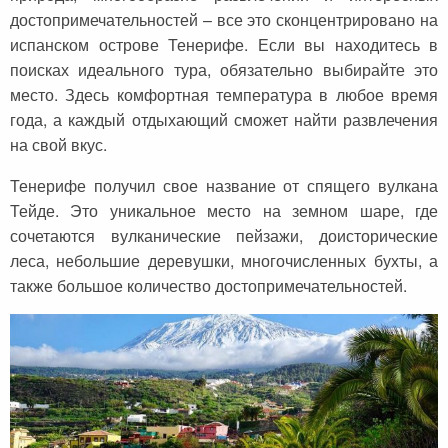
достопримечательностей – все это сконцентрировано на
Сейшельские острова
Чехия
испанском острове Тенерифе. Если вы находитесь в
Закопане
Шри-Ланка
поисках идеального тура, обязательно выбирайте это
место. Здесь комфортная температура в любое время
Амстердам
года, а каждый отдыхающий сможет найти развлечения
Копенгаген
на свой вкус.
Фарерские острова
Тенерифе получил свое название от спящего вулкана
Тейде. Это уникальное место на земном шаре, где
Тироль
сочетаются вулканические пейзажи, доисторические
Закрытые страны
леса, небольшие деревушки, многочисленных бухты, а
также большое количество достопримечательностей.