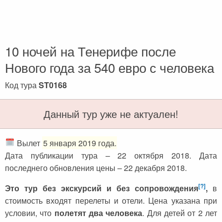
Черногория
Достопримечательности
Италия
Хорватия
Аэропорты
Кипр
Прага
Мадейра
10 ночей на Тенерифе после
Албания
Мальдивы
Нового года за 540 евро с человека
Иордания
Мексика
Код тура
ST0168
Мальдивские острова
Польша
Данный тур уже не актуален!
Занзибар
Турция
Дубай
Тунис
Вылет
5 января 2019 года.
Дата публикации тура – 22 октября 2018. Дата
Шри-Ланка
Украина
последнего обновления цены – 22 декабря 2018.
Мексика
Франция
[?]
Это тур без экскурсий и без сопровождения
,
в
Кипр
Хорватия
стоимость входят перелеты и отели. Цена указана при
условии, что
полетят два человека
. Для детей от 2 лет
Тунис
Черногория