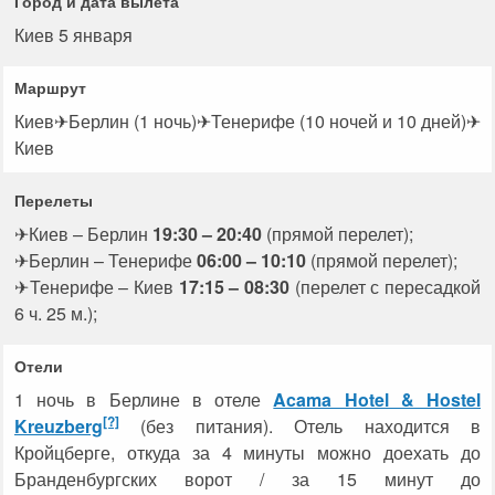
Город и дата вылета
Киев 5 января
Маршрут
Киев✈Берлин (1 ночь)✈Тенерифе (10 ночей и 10 дней)✈
Киев
Перелеты
✈Киев – Берлин
19:30 – 20:40
(прямой перелет);
✈Берлин – Тенерифе
06:00 – 10:10
(прямой перелет);
✈Тенерифе – Киев
17:15 – 08:30
(перелет с пересадкой
6 ч. 25 м.);
Отели
1 ночь в Берлине в отеле
Acama Hotel & Hostel
[?]
Kreuzberg
(без питания). Отель находится в
Кройцберге, откуда за 4 минуты можно доехать до
Бранденбургских ворот / за 15 минут до