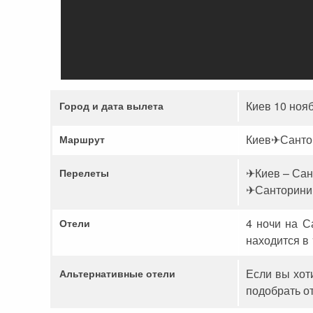
Сейшельские острова
Чехия
Закопане
Шри-Ланка
Амстердам
Копенгаген
Киев 10 ноя
Город и дата вылета
Фарерские острова
Киев✈Сантор
Маршрут
Тироль
✈Киев – Са
Перелеты
Закрытые страны
✈Санторини 
4 ночи на С
Отели
находится в 
Если вы хот
Альтернативные отели
подобрать о