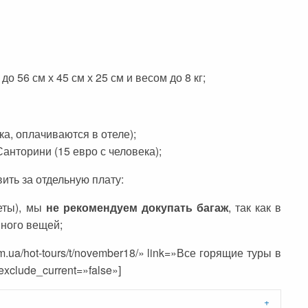
о 56 см х 45 см х 25 см и весом до 8 кг;
ка, оплачиваются в отеле);
Санторини (15 евро с человека);
ить за отдельную плату:
еты), мы
не рекомендуем докупать багаж
, так как в
ного вещей;
.com.ua/hot-tours/t/november18/» link=»Все горящие туры в
xclude_current=»false»]