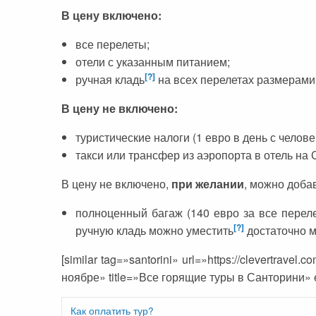
В цену включено:
все перелеты;
отели с указанным питанием;
[?]
ручная кладь
на всех перелетах размерами д
В цену не включено:
туристические налоги (1 евро в день с челове
такси или трансфер из аэропорта в отель на 
В цену не включено,
при желании
, можно добав
полноценный багаж (140 евро за все перел
[?]
ручную кладь можно уместить
достаточно м
[similar tag=»santorini» url=»https://clevertravel
ноябре» title=»Все горящие туры в Санторини» e
Как оплатить тур?