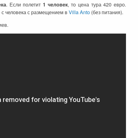
ека
. Если полетит
1 человек
, то цена тура 420 евро.
ро с человека с размещением в
Villa Anto
(без питания).
иев.