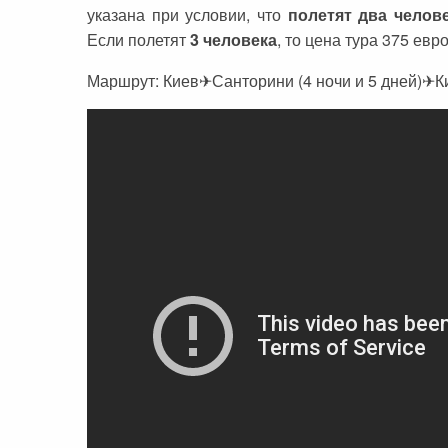
Черногория
Достопримечательности
Италия
указана при условии, что
полетят два челов
Если полетят
3 человека
, то цена тура 375 ев
Хорватия
Аэропорты
Кипр
Маршрут: Киев✈Санторини (4 ночи и 5 дней)✈К
Прага
Мадейра
Албания
Мальдивы
Иордания
Мексика
Мальдивские острова
Польша
Занзибар
Турция
Дубай
Тунис
Шри-Ланка
Украина
Мексика
Франция
Кипр
Хорватия
Тунис
Черногория