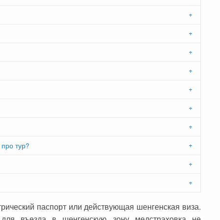
про тур?
рический паспорт или действующая шенгенская виза.
 для въезда в шенгенскую зону медстраховка не