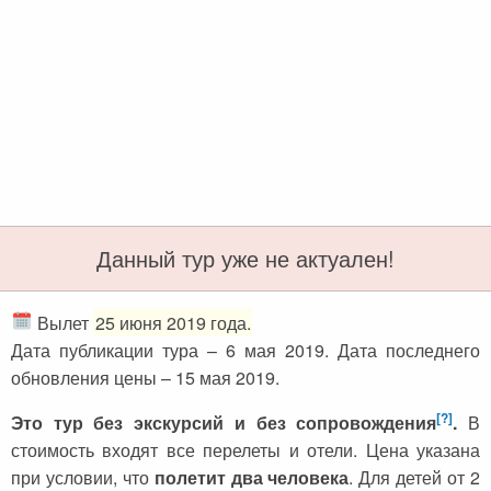
Черногория
Достопримечательности
Италия
Хорватия
Аэропорты
Кипр
Прага
Мадейра
Албания
Мальдивы
Иордания
Мексика
Мальдивские острова
Польша
Данный тур уже не актуален!
Занзибар
Турция
Дубай
Тунис
Вылет
25 июня 2019 года.
Шри-Ланка
Украина
Дата публикации тура – 6 мая 2019. Дата последнего
обновления цены – 15 мая 2019.
Мексика
Франция
[?]
Это тур без экскурсий и без сопровождения
.
В
Кипр
Хорватия
стоимость входят все перелеты и отели. Цена указана
Тунис
Черногория
при условии, что
полетит два человека
. Для детей от 2