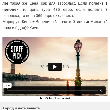
лет такая же цена, как для взрослых. Если полетит
1
Сейшельские острова
Чехия
человек
, то цена тура 485 евро, если полетят 3
Закопане
Шри-Ланка
человека, то цена 369 евро с человека.
Маршрут: Киев✈Венеция (3 ночи и 3 дня)🚅Милан (2
Амстердам
ночи и 2 дня)✈Киев.
Копенгаген
Фарерские острова
Тироль
Закрытые страны
Город и дата вылета