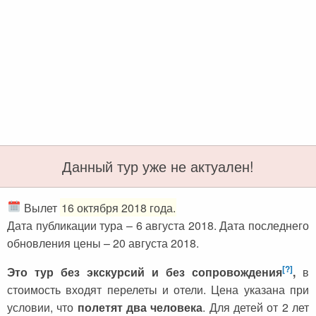
Черногория
Достопримечательности
Италия
Хорватия
Аэропорты
Кипр
Прага
Мадейра
Албания
Мальдивы
Иордания
Мексика
Мальдивские острова
Польша
Данный тур уже не актуален!
Занзибар
Турция
Дубай
Тунис
Вылет
16 октября 2018 года.
Шри-Ланка
Украина
Дата публикации тура – 6 августа 2018. Дата последнего
обновления цены – 20 августа 2018.
Мексика
Франция
[?]
Это тур без экскурсий и без сопровождения
,
в
Кипр
Хорватия
стоимость входят перелеты и отели. Цена указана при
Тунис
Черногория
условии, что
полетят два человека
. Для детей от 2 лет