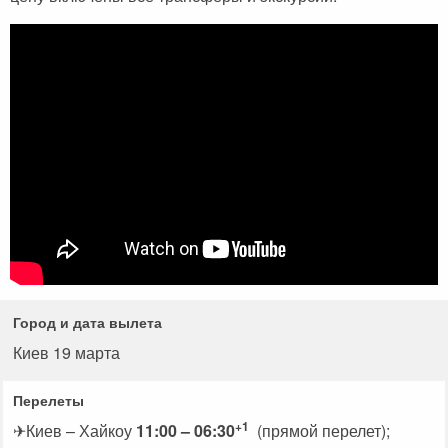
Сейшельские острова
Чехия
Закопане
Шри-Ланка
Амстердам
Копенгаген
Фарерские острова
Тироль
Закрытые страны
Город и дата вылета
Киев 19 марта
Перелеты
+1
✈Киев – Хайкоу
11:00 – 06:30
(прямой перелет);