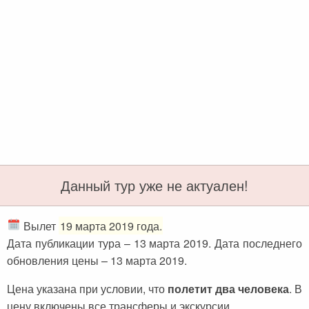
Черногория
Достопримечательности
Италия
Хорватия
Аэропорты
Кипр
Прага
Мадейра
Албания
Мальдивы
Иордания
Мексика
Мальдивские острова
Польша
Занзибар
Турция
Данный тур уже не актуален!
Дубай
Тунис
Шри-Ланка
Украина
Вылет
19 марта 2019 года.
Дата публикации тура – 13 марта 2019. Дата последнего
Мексика
Франция
обновления цены – 13 марта 2019.
Кипр
Хорватия
Цена указана при условии, что
полетит два человека
. В
Тунис
Черногория
цену включены все трансферы и экскурсии.