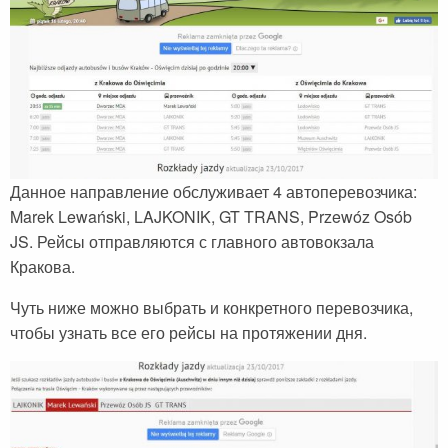
Черногория
Достопримечательности
Италия
Хорватия
Аэропорты
Кипр
Прага
Мадейра
Албания
Мальдивы
Иордания
Мексика
Данное направление обслуживает 4 автоперевозчика:
Мальдивские острова
Польша
Marek Lewański, LAJKONIK, GT TRANS, Przewóz Osób
Занзибар
Турция
JS. Рейсы отправляются с главного автовокзала
Кракова.
Дубай
Тунис
Чуть ниже можно выбрать и конкретного перевозчика,
Шри-Ланка
Украина
чтобы узнать все его рейсы на протяжении дня.
Мексика
Франция
Кипр
Хорватия
Тунис
Черногория