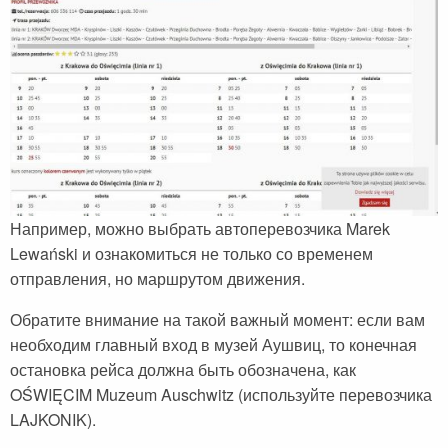
Сейшельские острова
Чехия
Закопане
Шри-Ланка
Амстердам
Копенгаген
Фарерские острова
Тироль
Например, можно выбрать автоперевозчика Marek
Закрытые страны
Lewański и ознакомиться не только со временем
отправления, но маршрутом движения.
Обратите внимание на такой важный момент: если вам
необходим главный вход в музей Аушвиц, то конечная
остановка рейса должна быть обозначена, как
OŚWIĘCIM Muzeum Auschwitz (используйте перевозчика
LAJKONIK).