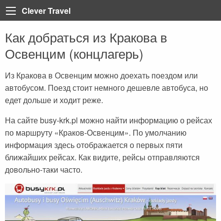
Clever Travel
Как добраться из Кракова в
Back
Back
Back
Back
Back
Back
Back
Back
Back
Back
Back
Back
Back
Освенцим (концлагерь)
Турция
Все статьи
Болгария
Турция
Анталия
Марса Алам
Пелопоннес
Тенерифе
Неаполь
Лазурный берег Франци
Тбилиси
Мадейра
Таиланд
Египет
Египет
Греция
Египет
Алания
Шарм-эль-Шейх
Крит
Коста Брава
Рим
Париж
Вьетнам
Из Кракова в Освенцим можно доехать поездом или
автобусом. Поезд стоит немного дешевле автобуса, но
Доминикана
ОАЭ
Грузия
Мармарис
Хургада
Санторини
Ибица
Сардиния
Корсика
Катар
едет дольше и ходит реже.
Греция
Регистрация на рейс
Доминикана
Кемер
Iberotel Costa Mares
Закинф (Закинтос)
Майорка
Витербо
Бали
На сайте busy-krk.pl можно найти информацию о рейсах
Испания
Занзибар
Дубай
Стамбул
Фуэртевентура
Флоренция
Куба
по маршруту «Краков-Освенцим». По умолчанию
информация здесь отображается о первых пяти
Италия
Бали
Египет
Каппадокия
Барселона
Сицилия
Хайнань (Китай)
ближайших рейсах. Как видите, рейсы отправляются
Франция
Тенерифе
Занзибар
Олюдениз
Венеция
довольно-таки часто.
Грузия
Черногория
Иордания
Кушадасы
Португалия
Пляжи
Испания
Бодрум