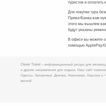
Черногория
Достопримечательности
Италия
туристов и оплатить 
Хорватия
Аэропорты
Кипр
Для покупки тура бе
ПриватБанка вам нуж
Прага
Мадейра
этого мы вышлем вам
Албания
Мальдивы
будут указаны реквиз
Иордания
Мексика
В офисе вы можете 
помощью ApplePay/G
Мальдивские острова
Польша
Занзибар
Турция
Clever Travel – информационный ресурс для желающи
Дубай
Тунис
и другие направления для отдыха. Наш сайт помогае
Шри-Ланка
Украина
Одессы, Запорожья, Днепра, Николаева, Херсона и Ч
весной.
Мексика
Франция
Кипр
Хорватия
Тунис
Черногория