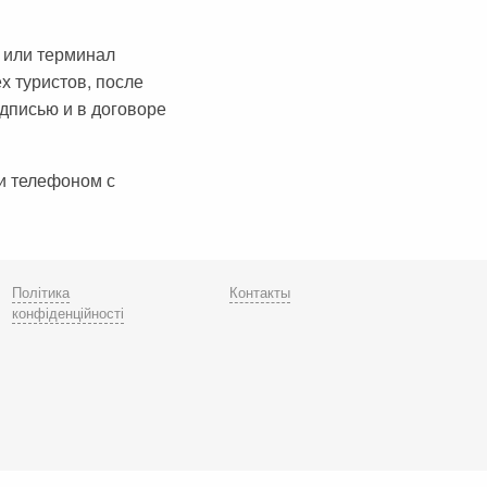
 или терминал
х туристов, после
дписью и в договоре
и телефоном с
Політика
Контакты
конфіденційності