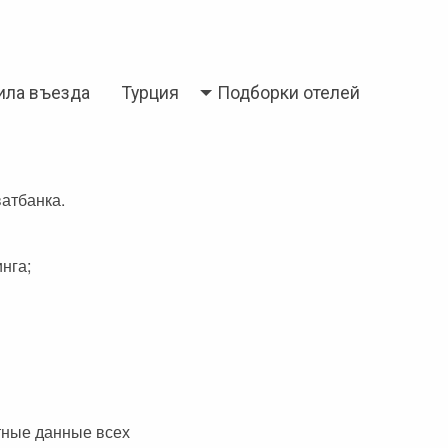
ила въезда
Турция
Подборки отелей
ватбанка.
нга;
ртные данные всех