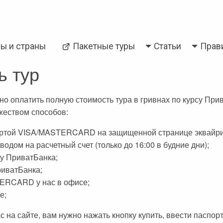
Back
ры и страны
Пакетные туры
Статьи
Прав
и
Паттайя
ь тур
но оплатить полную стоимость тура в гривнах по курсу При
жеством способов:
артой VISA/MASTERCARD на защищенной странице эквайри
одом на расчетный счет (только до 16:00 в будние дни);
у ПриватБанка;
риватБанка;
ERCARD у нас в офисе;
е;
ас на сайте, вам нужно нажать кнопку купить, ввести паспо