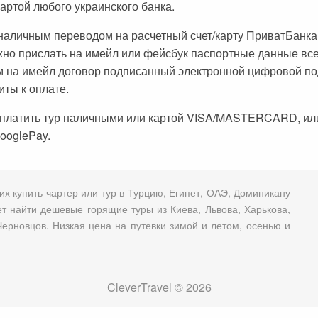
картой любого украинского банка.
зналичным переводом на расчетный счет/карту ПриватБанка
но прислать на имейл или фейсбук паспортные данные все
 на имейл договор подписанный электронной цифровой по
иты к оплате.
оплатить тур наличными или картой VISA/MASTERCARD, ил
ooglePay.
х купить чартер или тур в Турцию, Египет, ОАЭ, Доминикану
т найти дешевые горящие туры из Киева, Львова, Харькова,
ерновцов. Низкая цена на путевки зимой и летом, осенью и
CleverTravel © 2026