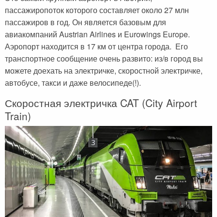
Черногория
Достопримечательности
Италия
пассажиропоток которого составляет около 27 млн
пассажиров в год. Он является базовым для
Хорватия
Аэропорты
Кипр
авиакомпаний Austrian Airlines и Eurowings Europe.
Прага
Мадейра
Аэропорт находится в 17 км от центра города. Его
транспортное сообщение очень развито: из/в город вы
Албания
Мальдивы
можете доехать на электричке, скоростной электричке,
Иордания
Мексика
автобусе, такси и даже велосипеде(!).
Мальдивские острова
Польша
Скоростная электричка CAT (City Airport
Train)
Занзибар
Турция
Дубай
Тунис
Шри-Ланка
Украина
Мексика
Франция
Кипр
Хорватия
Тунис
Черногория