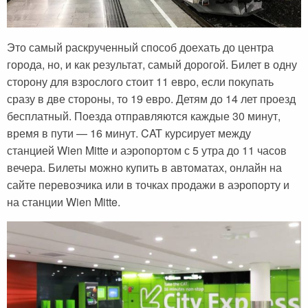
Сейшельские острова
Чехия
Закопане
Шри-Ланка
Это самый раскрученный способ доехать до центра
города, но, и как результат, самый дорогой. Билет в одну
Амстердам
сторону для взрослого стоит 11 евро, если покупать
Копенгаген
сразу в две стороны, то 19 евро. Детям до 14 лет проезд
бесплатный. Поезда отправляются каждые 30 минут,
Фарерские острова
время в пути — 16 минут. CAT курсирует между
Тироль
станцией Wien Mitte и аэропортом с 5 утра до 11 часов
вечера. Билеты можно купить в автоматах, онлайн на
Закрытые страны
сайте перевозчика или в точках продажи в аэропорту и
на станции Wien Mitte.