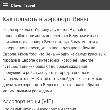
Clever Travel
Как попасть в аэропорт Вены
Back
Back
Back
Back
Back
Back
Back
Back
Back
Back
Back
Back
Back
Турция
Все статьи
Болгария
Турция
Анталия
Марса Алам
Пелопоннес
Тенерифе
Неаполь
Лазурный берег Франци
Тбилиси
Мадейра
Таиланд
После прихода в Украину лоукостов Ryanair и
Laudamotion стоимость перелетов в Вену значительно
Египет
Египет
Греция
Египет
Алания
Шарм-эль-Шейх
Крит
Коста Брава
Рим
Париж
Вьетнам
снизилась, а аэропорт Вены стал удобным местом для
Доминикана
ОАЭ
Грузия
Мармарис
Хургада
Санторини
Ибица
Сардиния
Корсика
Катар
совершения пересадки на последующие рейсы по
Европе.
Из-за того, что Вена — один из самых красивых
Греция
Регистрация на рейс
Доминикана
Кемер
Iberotel Costa Mares
Закинф (Закинтос)
Майорка
Витербо
Бали
городов в Европе с интересной историей, многие
Испания
Занзибар
Дубай
Стамбул
Фуэртевентура
Флоренция
Куба
путешественники решают во время ожидания
следующего рейса съездить в город, а иногда и
Италия
Бали
Египет
Каппадокия
Барселона
Сицилия
Хайнань (Китай)
заночевать в нем. В этой статье пойдет речь о том, как
Франция
Тенерифе
Занзибар
Олюдениз
Венеция
доехать из аэропорта Вены в центр города и обратно с
минимальными расходами.
Грузия
Черногория
Иордания
Кушадасы
Аэропорт Вены (VIE)
Португалия
Пляжи
Испания
Бодрум
Это самый крупный аэропорт в Австрии,