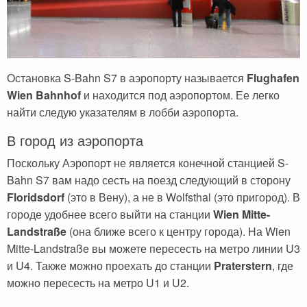
Остановка S-Bahn S7 в аэропорту называется
Flughafen
Wien Bahnhof
и находится под аэропортом. Ее легко
найти следую указателям в лобби аэропорта.
В город из аэропорта
Поскольку Аэропорт не является конечной станцией S-
Bahn S7 вам надо сесть на поезд следующий в сторону
Floridsdorf
(это в Вену), а не в Wolfsthal (это пригород). В
городе удобнее всего выйти на станции
Wien Mitte-
Landstraße
(она ближе всего к центру города). На Wien
Mitte-Landstraße вы можете пересесть на метро линии U3
и U4. Также можно проехать до станции
Praterstern
, где
можно пересесть на метро U1 и U2.