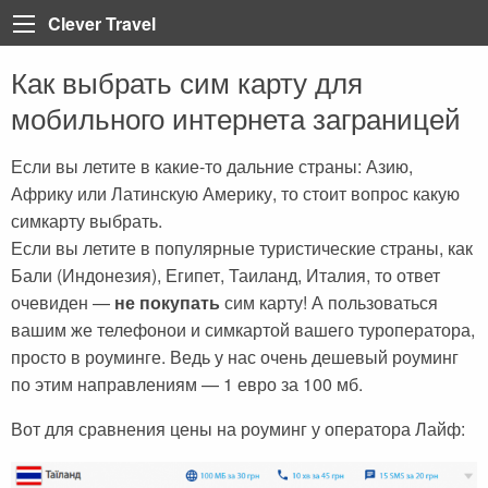
Clever Travel
Как выбрать сим карту для
Back
Back
Back
Back
Back
Back
Back
Back
Back
Back
Back
Back
Back
мобильного интернета заграницей
Турция
Все статьи
Болгария
Турция
Анталия
Марса Алам
Пелопоннес
Тенерифе
Неаполь
Лазурный берег Франци
Тбилиси
Мадейра
Таиланд
Египет
Египет
Греция
Египет
Алания
Шарм-эль-Шейх
Крит
Коста Брава
Рим
Париж
Вьетнам
Если вы летите в какие-то дальние страны: Азию,
Африку или Латинскую Америку, то стоит вопрос какую
Доминикана
ОАЭ
Грузия
Мармарис
Хургада
Санторини
Ибица
Сардиния
Корсика
Катар
симкарту выбрать.
Греция
Регистрация на рейс
Доминикана
Кемер
Iberotel Costa Mares
Закинф (Закинтос)
Майорка
Витербо
Бали
Если вы летите в популярные туристические страны, как
Бали (Индонезия), Египет, Таиланд, Италия, то ответ
Испания
Занзибар
Дубай
Стамбул
Фуэртевентура
Флоренция
Куба
очевиден —
не покупать
сим карту! А пользоваться
вашим же телефонои и симкартой вашего туроператора,
Италия
Бали
Египет
Каппадокия
Барселона
Сицилия
Хайнань (Китай)
просто в роуминге. Ведь у нас очень дешевый роуминг
Франция
Тенерифе
Занзибар
Олюдениз
Венеция
по этим направлениям — 1 евро за 100 мб.
Грузия
Черногория
Иордания
Кушадасы
Вот для сравнения цены на роуминг у оператора Лайф:
Португалия
Пляжи
Испания
Бодрум