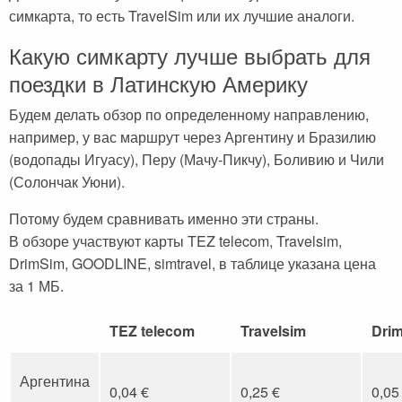
симкарта, то есть TravelSim или их лучшие аналоги.
Сейшельские острова
Чехия
Какую симкарту лучше выбрать для
Закопане
Шри-Ланка
поездки в Латинскую Америку
Амстердам
Будем делать обзор по определенному направлению,
Копенгаген
например, у вас маршрут через Аргентину и Бразилию
Фарерские острова
(водопады Игуасу), Перу (Мачу-Пикчу), Боливию и Чили
(Солончак Уюни).
Тироль
Потому будем сравнивать именно эти страны.
Закрытые страны
В обзоре участвуют карты TEZ telecom, Travelsim,
DrimSim, GOODLINE, simtravel, в таблице указана цена
за 1 МБ.
TEZ telecom
Travelsim
Dri
Аргентина
0,04 €
0,25 €
0,05