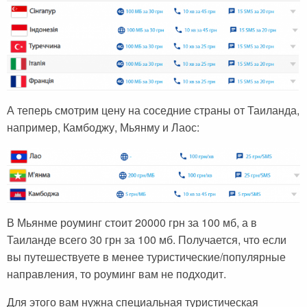
Черногория
Достопримечательности
Италия
Хорватия
Аэропорты
Кипр
Прага
Мадейра
Албания
Мальдивы
А теперь смотрим цену на соседние страны от Таиланда,
Иордания
Мексика
например, Камбоджу, Мьянму и Лаос:
Мальдивские острова
Польша
Занзибар
Турция
Дубай
Тунис
Шри-Ланка
Украина
В Мьянме роуминг стоит 20000 грн за 100 мб, а в
Таиланде всего 30 грн за 100 мб. Получается, что если
Мексика
Франция
вы путешествуете в менее туристические/популярные
Кипр
Хорватия
направления, то роуминг вам не подходит.
Тунис
Черногория
Для этого вам нужна специальная туристическая