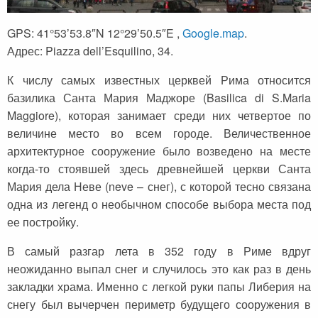
Сейшельские острова
Чехия
GPS: 41°53’53.8″N 12°29’50.5″E ,
Google.map
.
Закопане
Шри-Ланка
Адрес: Piazza dell’Esquilino, 34.
Амстердам
К числу самых известных церквей Рима относится
Копенгаген
базилика Санта Мария Маджоре (Basilica di S.Maria
Maggiore), которая занимает среди них четвертое по
Фарерские острова
величине место во всем городе. Величественное
Тироль
архитектурное сооружение было возведено на месте
когда-то стоявшей здесь древнейшей церкви Санта
Закрытые страны
Мария дела Неве (neve – снег), с которой тесно связана
одна из легенд о необычном способе выбора места под
ее постройку.
В самый разгар лета в 352 году в Риме вдруг
неожиданно выпал снег и случилось это как раз в день
закладки храма. Именно с легкой руки папы Либерия на
снегу был вычерчен периметр будущего сооружения в