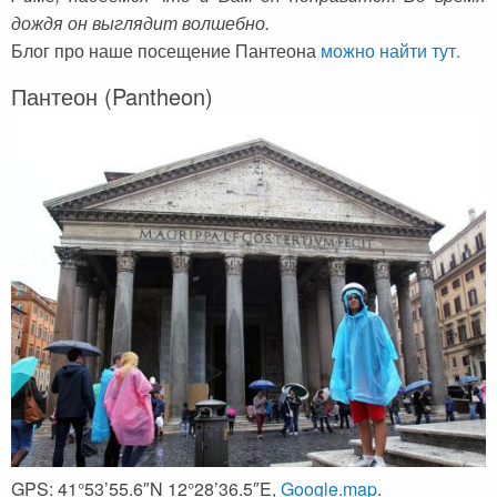
дождя он выглядит волшебно.
Блог про наше посещение Пантеона
можно найти тут.
Пантеон (Pantheon)
GPS: 41°53’55.6″N 12°28’36.5″E,
Google.map
.