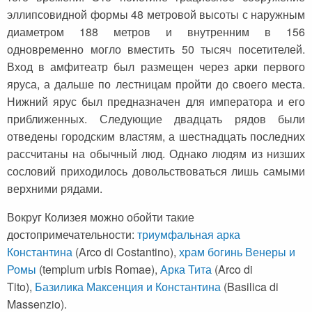
эллипсовидной формы 48 метровой высоты с наружным
диаметром 188 метров и внутренним в 156
одновременно могло вместить 50 тысяч посетителей.
Вход в амфитеатр был размещен через арки первого
яруса, а дальше по лестницам пройти до своего места.
Нижний ярус был предназначен для императора и его
приближенных. Следующие двадцать рядов были
отведены городским властям, а шестнадцать последних
рассчитаны на обычный люд. Однако людям из низших
сословий приходилось довольствоваться лишь самыми
верхними рядами.
Вокруг Колизея можно обойти такие
достопримечательности:
триумфальная арка
Константина
(Arco di Costantino),
храм богинь Венеры и
Ромы
(templum urbis Romae),
Арка Тита
(Arco di
Tito),
Базилика Максенция и Константина
(Basilica di
Massenzio).