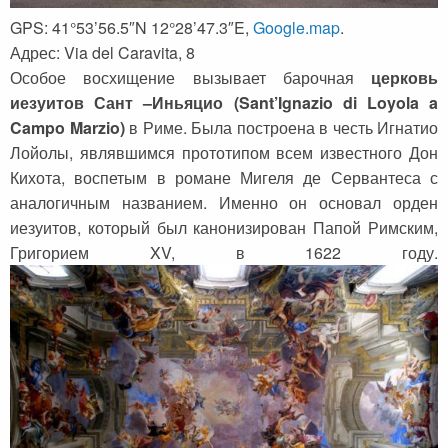
GPS: 41°53’56.5″N 12°28’47.3″E,
Google.map
.
Адрес: Via del Caravita, 8
Особое восхищение вызывает барочная
церковь
иезуитов Сант –Иньяцио (Sant’Ignazio di Loyola a
Campo Marzio)
в Риме. Была построена в честь Игнатио
Лойолы, являвшимся прототипом всем известного Дон
Кихота, воспетым в романе Мигеля де Сервантеса с
аналогичным названием. Именно он основал орден
иезуитов, который был канонизирован Папой Римским,
Григорием XV, в 1622 году.