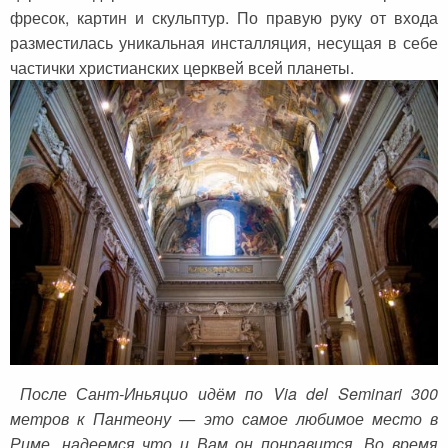
фресок, картин и скульптур. По правую руку от входа
разместилась уникальная инсталляция, несущая в себе
частички христианских церквей всей планеты.
После Сант-Иньяцио идём по Via del Seminari 300
метров к Пантеону — это самое любимое место в
Риме, надеемся что и Вам он понравится. Во время