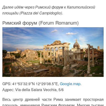
Далее идём через Римский форум к Капитолийской
площади (Piazza del Campidoglio).
Римский форум (Forum Romanum)
GPS: 41°53’32.9″N 12°29’08.5″E,
Google.map
.
Адрес: Via della Salara Vecchia, 5/6
Весь центр древней части Рима занимает просторная
площадь, именуемая Римским Форумом. Многие тысячи