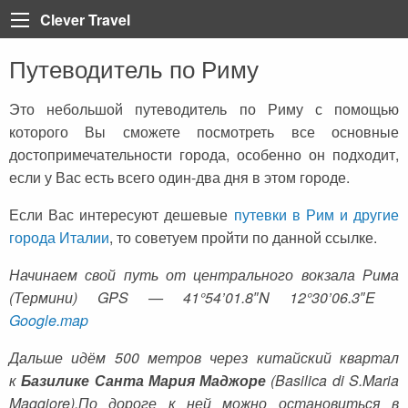
Clever Travel
Путеводитель по Риму
Back
Back
Back
Back
Back
Back
Back
Back
Back
Back
Back
Back
Back
Турция
Все статьи
Болгария
Турция
Анталия
Марса Алам
Пелопоннес
Тенерифе
Неаполь
Лазурный берег Франци
Тбилиси
Мадейра
Таиланд
Это небольшой путеводитель по Риму с помощью
которого Вы сможете посмотреть все основные
Египет
Египет
Греция
Египет
Алания
Шарм-эль-Шейх
Крит
Коста Брава
Рим
Париж
Вьетнам
достопримечательности города, особенно он подходит,
Доминикана
ОАЭ
Грузия
Мармарис
Хургада
Санторини
Ибица
Сардиния
Корсика
Катар
если у Вас есть всего один-два дня в этом городе.
Греция
Регистрация на рейс
Доминикана
Кемер
Iberotel Costa Mares
Закинф (Закинтос)
Майорка
Витербо
Бали
Если Вас интересуют дешевые
путевки в Рим и другие
города Италии
, то советуем пройти по данной ссылке.
Испания
Занзибар
Дубай
Стамбул
Фуэртевентура
Флоренция
Куба
Начинаем свой путь от центрального вокзала Рима
Италия
Бали
Египет
Каппадокия
Барселона
Сицилия
Хайнань (Китай)
(Термини) GPS — 41°54’01.8″N 12°30’06.3″E
Франция
Тенерифе
Занзибар
Олюдениз
Венеция
Google.map
Грузия
Черногория
Иордания
Кушадасы
Дальше идём 500 метров через китайский квартал
к
Базилике Санта Мария Маджоре
(Basilica di S.Maria
Португалия
Пляжи
Испания
Бодрум
Maggiore).По дороге к ней можно остановиться в