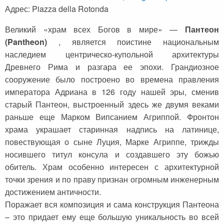
Адрес: Piazza della Rotonda
Великий «храм всех Богов в мире» —
Пантеон
(Pantheon)
, является поистине национальным
наследием центрическо-купольной архитектуры
Древнего Рима и разгара ее эпохи. Грандиозное
сооружение было построено во времена правления
императора Адриана в 126 году нашей эры, сменив
старый Пантеон, выстроенный здесь же двумя веками
раньше еще Марком Випсанием Агриппой. Фронтон
храма украшает старинная надпись на латинице,
повествующая о сыне Луция, Марке Агриппе, трижды
носившего титул консула и создавшего эту божью
обитель. Храм особенно интересен с архитектурной
точки зрения и по праву признан огромным инженерным
достижением античности.
Поражает вся композиция и сама конструкция Пантеона
– это придает ему еще большую уникальность во всей