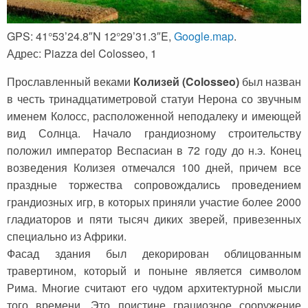
GPS: 41°53’24.8″N 12°29’31.3″E,
Google.map
.
Адрес: Piazza del Colosseo, 1
Прославленный веками
Колизей (Colosseo)
был назван
в честь тринадцатиметровой статуи Нерона со звучным
именем Колосс, расположенной неподалеку и имеющей
вид Солнца. Начало грандиозному строительству
положил император Веспасиан в 72 году до н.э. Конец
возведения Колизея отмечался 100 дней, причем все
праздные торжества сопровождались проведением
грандиозных игр, в которых приняли участие более 2000
гладиаторов и пяти тысяч диких зверей, привезенных
специально из Африки.
Фасад здания был декорирован облицованным
травертином, который и поныне является символом
Рима. Многие считают его чудом архитектурной мысли
того времени. Это поистине грациозное сооружение