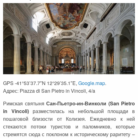
GPS -41°53’37.7″N 12°29’35.1″E,
Google.map
.
Адрес: Piazza di San Pietro in Vincoli, 4/a
Римская святыня
Сан-Пьетро-ин-Винколи
(San Pietro
in Vincoli)
разместилась на небольшой площади в
пошаговой близости от Колизея. Ежедневно к ней
стекаются потоки туристов и паломников, которые
стремятся сюда с поклоном к историческому раритету –