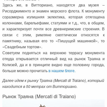
Здесь же, в Витториано, находятся два музея –
Рисорджименто и знамен морского флота. К монументу
соразмерна излишняя эклектика, которая отягощена
колоннами, барельефами, статуями и т.д., что, в общем,
и характеризует почти все древнеримские строения. В
связи с этим, римляне скептически относятся к
памятнику, называя его то «Пишущей машинкой», то
«Свадебным тортом».
Советуем подняться на верхнюю террасу монумента
откуда открывается отличный вид на рынок Траяна и
Колизей, да и в принципе видно еще половину города,
больше можно прочитать
в нашем блоге.
Далее идем к рынку Траяна (Mercati di Traiano), который
находится в 50 метрах от Витториано.
Рынок Траяна (Mercati di Traiano)