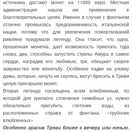
источника достают монет на 11000 евро. Местная
администрация нашла им применение в
благотворительных целях. Именно в случае с фонтаном
отлично проявилась предприимчивость итальянской
нации, потому что для увеличения пожертвований
римляне придумали легенду. Она гласит, что одна,
брошенная монетка, дает возможность приехать туда
снова; две, способны запустить стрелы Амура в самое
сердце, наградив его любовью; три, обещают скорое
замужество или женитьбу. Особенно падки на уловку
дамы, которые, ничуть не скупясь, могут бросить в Треви
целую пригоршню монет.
Вторая легенда посвящена всем влюбленным, по
которой для крепкого сплочения семейных уз, нужно
обязательно пригубить глоточек воды, из
расположенных справа от фонтана, «трубочек
влюбленных»
Особенно красив Треви ближе к вечеру или ночью.