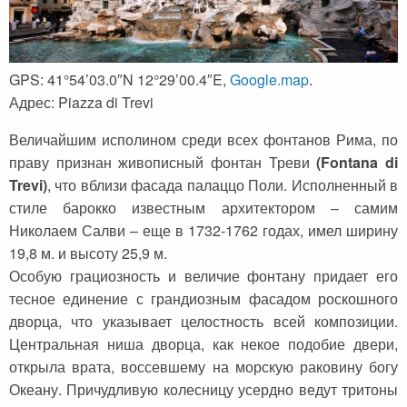
GPS: 41°54’03.0″N 12°29’00.4″E,
Google.map
.
Адрес: Piazza di Trevi
Величайшим исполином среди всех фонтанов Рима, по
праву признан живописный фонтан Треви
(Fontana di
Trevi)
, что вблизи фасада палаццо Поли. Исполненный в
стиле барокко известным архитектором – самим
Николаем Салви – еще в 1732-1762 годах, имел ширину
19,8 м. и высоту 25,9 м.
Особую грациозность и величие фонтану придает его
тесное единение с грандиозным фасадом роскошного
дворца, что указывает целостность всей композиции.
Центральная ниша дворца, как некое подобие двери,
открыла врата, воссевшему на морскую раковину богу
Океану. Причудливую колесницу усердно ведут тритоны