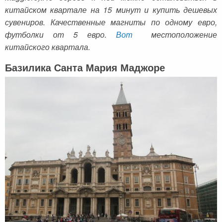
Черногория
Достопримечательности
Италия
китайском квартале на 15 минут и купить дешевых
сувениров. Качественные магниты по одному евро,
Хорватия
Аэропорты
Кипр
футболки от 5 евро.
Вот
местоположение
Прага
Мадейра
китайского квартала.
Албания
Мальдивы
Базилика Санта Мария Маджоре
Иордания
Мексика
Мальдивские острова
Польша
Занзибар
Турция
Дубай
Тунис
Шри-Ланка
Украина
Мексика
Франция
Кипр
Хорватия
Тунис
Черногория