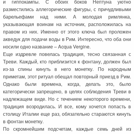
и гиппокампы. С обоих боков Нептуна уютно
разместились аллегорические фигуры, с причудливыми
барельефами над ними. А молодая римлянка,
указывающая воинам на источник, расположилась на
правом из них. Именно от этого ключа был проложен
акведук для подачи воды в Рим. Интересно, что оба они
носили одно название – Acqua Vergine.
Еще издревле повелась традиция, тесно связанная с
Треви. Каждый, кто приблизится к фонтану, должен был
из-за спины кинуть в него монетку. По народным
приметам, этот ритуал обещал повторный приезд в Рим.
Однако были времена, когда, делать это, было
категорически запрещено, в целях соблюдения Треви в
надлежащем виде. Но с течением некоторого времени,
традиция возродилась. И все, кому хочется попасть в
столицу Италии еще раз, обязательно стараются кинуть
в фонтан монетку.
По скромнейшим подсчетам, каждые семь дней из