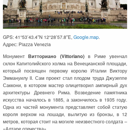
GPS: 41°53’43.4″N 12°28’57.8″E,
Google.map
.
Адрес: Piazza Venezia
Монумент
Витториано (Vittoriano)
в Риме увенчал
склон Капитолийского холма на Венецианской площади,
который посвящен первому королю Италии Виктору
Эммануилу II. Сам проект стал плодом труда Джузеппе
Саккони, в котором мастер олицетворил ампирный дух
архитектуры Древнего Рима. Возведение памятника
искусства началось в 1885, а закончилось в 1935 году.
Одна из частей монумента представляет собой статую
короля верхом на лошади, вылитую из бронзы, в 12
метров, которая стоит на могиле неизвестного солдата –
«Алтаре отечества».