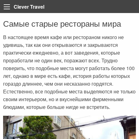
Clever Travel
Самые старые рестораны мира
Back
Back
Back
Back
Back
Back
Back
Back
Back
Back
Back
Back
Back
Турция
Все статьи
Болгария
Турция
Анталия
Марса Алам
Пелопоннес
Тенерифе
Неаполь
Лазурный берег Франци
Тбилиси
Мадейра
Таиланд
В настоящее время кафе или рестораном никого не
удивишь, так как они открываются и закрываются
Египет
Египет
Греция
Египет
Алания
Шарм-эль-Шейх
Крит
Коста Брава
Рим
Париж
Вьетнам
практически ежедневно, а вот заведения, которые
Доминикана
ОАЭ
Грузия
Мармарис
Хургада
Санторини
Ибица
Сардиния
Корсика
Катар
проработали не один век, поражают всех. Трудно
поверить, что подобные места могут работать более 100
Греция
Регистрация на рейс
Доминикана
Кемер
Iberotel Costa Mares
Закинф (Закинтос)
Майорка
Витербо
Бали
лет, однако в мире есть кафе, история работы которых
Испания
Занзибар
Дубай
Стамбул
Фуэртевентура
Флоренция
Куба
гораздо длиннее, чем они несказанно гордятся.
Естественно, все подобные места выделяются не только
Италия
Бали
Египет
Каппадокия
Барселона
Сицилия
Хайнань (Китай)
своим интерьером, но и вкуснейшими фирменными
Франция
Тенерифе
Занзибар
Олюдениз
Венеция
блюдами, которые больше нигде не встретить.
Грузия
Черногория
Иордания
Кушадасы
Португалия
Пляжи
Испания
Бодрум