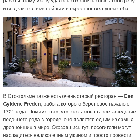
работы этому месту удалось сохранить свою атмосферу
Сейшельские острова
Чехия
и выделиться вкуснейшим в окрестностях супом соба.
Закопане
Шри-Ланка
Амстердам
Копенгаген
Фарерские острова
Тироль
Закрытые страны
В Стокгольме также есть очень старый ресторан —
Den
Gyldene Freden
, работа которого берет свое начало с
1721 года. Помимо того, что это самое старое заведение
подобного рода в городе, оно является одним из самых
древнейших в мире. Оказавшись тут, посетители могут
насладиться великолепным ужином и просто провести