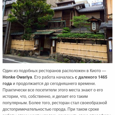
Черногория
Достопримечательности
Италия
Хорватия
Аэропорты
Кипр
Прага
Мадейра
Албания
Мальдивы
Иордания
Мексика
Мальдивские острова
Польша
Занзибар
Турция
Один из подобных ресторанов расположен в Киото —
Дубай
Тунис
Honke Owariya
. Его работа началась
с далекого 1465
Шри-Ланка
Украина
года
и продолжается до сегодняшнего времени.
Практически все посетители этого места знают о его
Мексика
Франция
истории, что, собственно, и делает его таким
Кипр
Хорватия
популярным. Более того, ресторан стал своеобразной
достопримечательностью города. При таком сроке
Тунис
Черногория