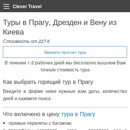
Clever Travel
Туры в Прагу, Дрезден и Вену из
Back
Back
Back
Back
Back
Back
Back
Back
Back
Back
Back
Back
Back
Киева
Турция
Все статьи
Болгария
Турция
Анталия
Марса Алам
Пелопоннес
Тенерифе
Неаполь
Лазурный берег Франци
Тбилиси
Мадейра
Таиланд
Стоимость от
227
€
Египет
Египет
Греция
Египет
Алания
Шарм-эль-Шейх
Крит
Коста Брава
Рим
Париж
Вьетнам
Заказать просчет тура
Доминикана
ОАЭ
Грузия
Мармарис
Хургада
Санторини
Ибица
Сардиния
Корсика
Катар
В течении 1-2 рабочих дней мы бесплатно вышлем Вам
Греция
Регистрация на рейс
Доминикана
Кемер
Iberotel Costa Mares
Закинф (Закинтос)
Майорка
Витербо
Бали
точную стоимость тура
Испания
Занзибар
Дубай
Стамбул
Фуэртевентура
Флоренция
Куба
Как выбрать горящий тур в Прагу
Италия
Бали
Египет
Каппадокия
Барселона
Сицилия
Хайнань (Китай)
Введите в форме ниже нужные вам даты, количество
дней и нажмите поиск:
Франция
Тенерифе
Занзибар
Олюдениз
Венеция
Грузия
Черногория
Иордания
Кушадасы
Что включено в цену
тура в Прагу
Португалия
Пляжи
Испания
Бодрум
прямые перелеты с багажом;