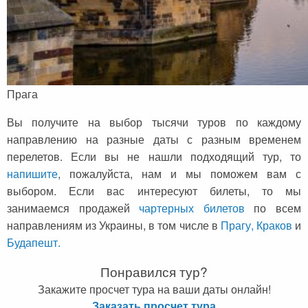
Сейшельские острова
Чехия
Закопане
Шри-Ланка
Амстердам
Копенгаген
Прага
Фарерские острова
Вы получите на выбор тысячи туров по каждому
направлению на разные даты с разным временем
Тироль
перелетов. Если вы не нашли подходящий тур, то
Закрытые страны
напишите
, пожалуйста, нам и мы поможем вам с
выбором. Если вас интересуют билеты, то мы
занимаемся продажей
чартерных билетов
по всем
направлениям из Украины, в том числе в
Прагу,
Краков
и
Будапешт.
Понравился тур?
Закажите просчет тура на ваши даты онлайн!
Заказать просчет тура