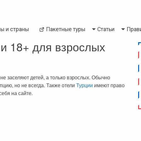
Back
ры и страны
Пакетные туры
Статьи
Прав
и
Паттайя
ли 18+ для взрослых
ь не заселяют детей, а только взрослых. Обычно
цию, но не всегда. Также отели
Турции
имеют право
ебя на сайте.