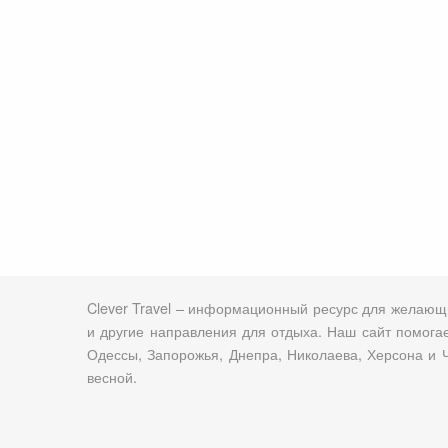
Сейшельские острова
Чехия
Закопане
Шри-Ланка
Амстердам
Копенгаген
Фарерские острова
Тироль
Закрытые страны
Clever Travel – информационный ресурс для желающи
и другие направления для отдыха. Наш сайт помогае
Одессы, Запорожья, Днепра, Николаева, Херсона и Ч
весной.