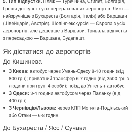
5. Тип відпустки.
Пляж — Туреччина, Єгипет, Болгарія,
Греція доступні з усіх перерахованих аеропортів. Лижі —
найзручніше з Бухареста (Болгарія, Італія) або Варшави
(Швейцарія, Австрія). Шопінг-екскурсія — Європа з усіх
аеропортів, але дешевше з Варшави. Тривала відпустка
з пересадкою — Варшава, Будапешт.
Як дістатися до аеропортів
До Кишинева
З Києва:
автобус через Умань-Одесу 8-10 годин (від
800 грн); приватний трансфер 6-7 годин (від 2500 грн з
людини при групі 4 особи); поїзд до Унгень + автобус.
З Одеси:
3-4 години автобусом через Паланку (від
400 грн).
З Чернівців/Львова:
через КПП Могилів-Подільський
або Отаки — 6-8 годин.
До Бухареста / Ясс / Сучави