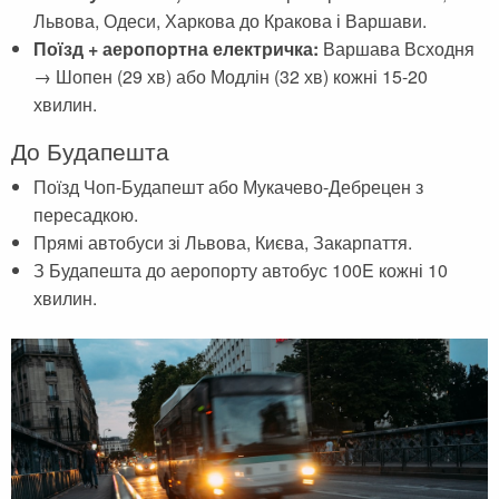
Львова, Одеси, Харкова до Кракова і Варшави.
Поїзд + аеропортна електричка:
Варшава Всходня
→ Шопен (29 хв) або Модлін (32 хв) кожні 15-20
хвилин.
До Будапешта
Поїзд Чоп-Будапешт або Мукачево-Дебрецен з
пересадкою.
Прямі автобуси зі Львова, Києва, Закарпаття.
З Будапешта до аеропорту автобус 100E кожні 10
хвилин.