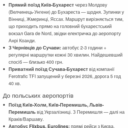
Прямий поїзд Київ-Бухарест
через Молдову
(Велчинець-Унгени) до Бухареста — щодня. Зупинки у
Вінниці, Жмеринці, Яссах. Маршрут вирізняється тим,
що приходить прямо на головний бухарестський
вокзал Gara de Nord, звідки електричка до аеропорту
Анрі Коанди.
З Чернівців до Сучави:
автобус 2-3 години +
регулярні маршрутки кожні 30 хвилин. Найдешевший
спосіб — близько 400 грн.
Приватний поїзд Сучава-Бухарест
від компанії
Ferotrafic TFI запущений у березні 2026, дорога 5 год
40 хв.
До польських аеропортів
Поїзд Київ-Холм, Київ-Перемишль, Львів-
Перемишль
від Укрзалізниці. З Перемишля — далі на
Краків/Варшаву.
Автобус Flixbus, Eurolines:
прямі рейси з Києва,