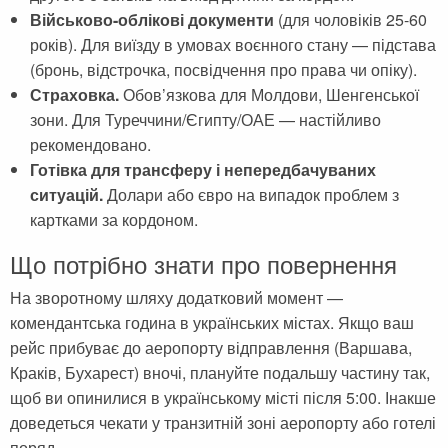
Військово-облікові документи
(для чоловіків 25-60
років). Для виїзду в умовах воєнного стану — підстава
(бронь, відстрочка, посвідчення про права чи опіку).
Страховка.
Обов’язкова для Молдови, Шенгенської
зони. Для Туреччини/Єгипту/ОАЕ — настійливо
рекомендовано.
Готівка для трансферу і непередбачуваних
ситуацій.
Долари або євро на випадок проблем з
картками за кордоном.
Що потрібно знати про повернення
На зворотному шляху додатковий момент —
комендантська година в українських містах. Якщо ваш
рейс прибуває до аеропорту відправлення (Варшава,
Краків, Бухарест) вночі, плануйте подальшу частину так,
щоб ви опинилися в українському місті після 5:00. Інакше
доведеться чекати у транзитній зоні аеропорту або готелі
поряд.