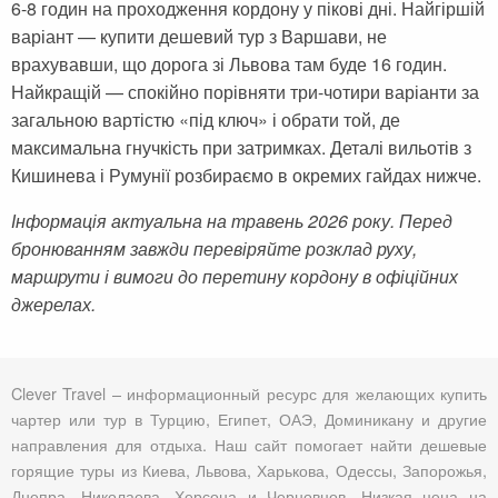
6-8 годин на проходження кордону у пікові дні. Найгіршій
варіант — купити дешевий тур з Варшави, не
врахувавши, що дорога зі Львова там буде 16 годин.
Найкращій — спокійно порівняти три-чотири варіанти за
загальною вартістю «під ключ» і обрати той, де
максимальна гнучкість при затримках. Деталі вильотів з
Кишинева і Румунії розбираємо в окремих гайдах нижче.
Інформація актуальна на травень 2026 року. Перед
бронюванням завжди перевіряйте розклад руху,
маршрути і вимоги до перетину кордону в офіційних
джерелах.
Clever Travel – информационный ресурс для желающих купить
чартер или тур в Турцию, Египет, ОАЭ, Доминикану и другие
направления для отдыха. Наш сайт помогает найти дешевые
горящие туры из Киева, Львова, Харькова, Одессы, Запорожья,
Днепра, Николаева, Херсона и Черновцов. Низкая цена на