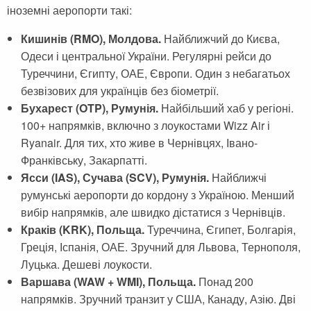
іноземні аеропорти такі:
Сейшельские острова
Чехия
Кишинів (RMO), Молдова.
Найближчий до Києва,
Закопане
Шри-Ланка
Одеси і центральної України. Регулярні рейси до
Амстердам
Туреччини, Єгипту, ОАЕ, Європи. Один з небагатьох
безвізових для українців без біометрії.
Копенгаген
Бухарест (OTP), Румунія.
Найбільший хаб у регіоні.
Фарерские острова
100+ напрямків, включно з лоукостами Wizz Air і
Ryanair. Для тих, хто живе в Чернівцях, Івано-
Тироль
Франківську, Закарпатті.
Закрытые страны
Ясси (IAS), Сучава (SCV), Румунія.
Найближчі
румунські аеропорти до кордону з Україною. Менший
вибір напрямків, але швидко дістатися з Чернівців.
Краків (KRK), Польща.
Туреччина, Єгипет, Болгарія,
Греція, Іспанія, ОАЕ. Зручний для Львова, Тернополя,
Луцька. Дешеві лоукости.
Варшава (WAW + WMI), Польща.
Понад 200
напрямків. Зручний транзит у США, Канаду, Азію. Дві