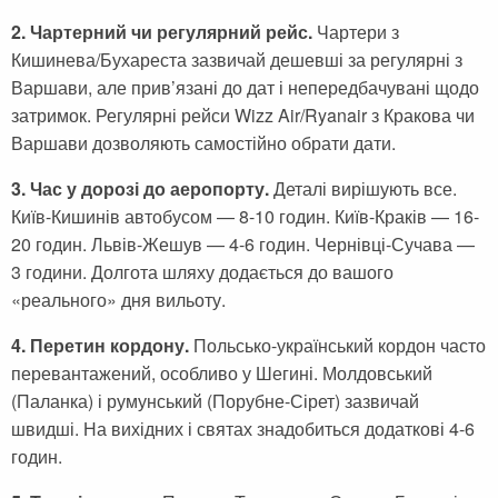
2. Чартерний чи регулярний рейс.
Чартери з
Кишинева/Бухареста зазвичай дешевші за регулярні з
Варшави, але прив’язані до дат і непередбачувані щодо
затримок. Регулярні рейси Wizz Air/Ryanair з Кракова чи
Варшави дозволяють самостійно обрати дати.
3. Час у дорозі до аеропорту.
Деталі вирішують все.
Київ-Кишинів автобусом — 8-10 годин. Київ-Краків — 16-
20 годин. Львів-Жешув — 4-6 годин. Чернівці-Сучава —
3 години. Долгота шляху додається до вашого
«реального» дня вильоту.
4. Перетин кордону.
Польсько-український кордон часто
перевантажений, особливо у Шегині. Молдовський
(Паланка) і румунський (Порубне-Сірет) зазвичай
швидші. На вихідних і святах знадобиться додаткові 4-6
годин.