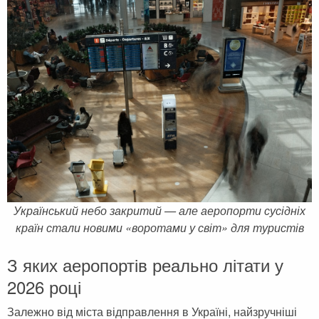
Черногория
Достопримечательности
Италия
Хорватия
Аэропорты
Кипр
Прага
Мадейра
Албания
Мальдивы
Иордания
Мексика
Мальдивские острова
Польша
Занзибар
Турция
Дубай
Тунис
Український небо закритий — але аеропорти сусідніх
Шри-Ланка
Украина
країн стали новими «воротами у світ» для туристів
Мексика
Франция
З яких аеропортів реально літати у
Кипр
Хорватия
2026 році
Тунис
Черногория
Залежно від міста відправлення в Україні, найзручніші