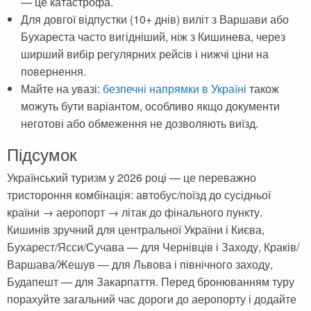
— це катастрофа.
Для довгої відпустки (10+ днів) виліт з Варшави або
Бухареста часто вигідніший, ніж з Кишинева, через
ширший вибір регулярних рейсів і нижчі ціни на
повернення.
Майте на увазі:
безпечні напрямки в Україні
також
можуть бути варіантом, особливо якщо документи
неготові або обмеження не дозволяють виїзд.
Підсумок
Український туризм у 2026 році — це переважно
тристороння комбінація: автобус/поїзд до сусідньої
країни → аеропорт → літак до фінального пункту.
Кишинів зручний для центральної України і Києва,
Бухарест/Ясси/Сучава — для Чернівців і Заходу, Краків/
Варшава/Жешув — для Львова і північного заходу,
Будапешт — для Закарпаття. Перед бронюванням туру
порахуйте загальний час дороги до аеропорту і додайте