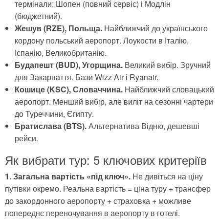
термінали: Шопен (повний сервіс) і Модлін
(бюджетний).
Жешув (RZE), Польща.
Найближчий до українського
кордону польський аеропорт. Лоукости в Італію,
Іспанію, Великобританію.
Будапешт (BUD), Угорщина.
Великий вибір. Зручний
для Закарпаття. Бази Wizz Air і Ryanair.
Кошице (KSC), Словаччина.
Найближчий словацький
аеропорт. Менший вибір, але виліт на сезонні чартери
до Туреччини, Єгипту.
Братислава (BTS).
Альтернатива Відню, дешевші
рейси.
Як вибрати тур: 5 ключових критеріїв
1. Загальна вартість «під ключ».
Не дивіться на ціну
путівки окремо. Реальна вартість = ціна туру + трансфер
до закордонного аеропорту + страховка + можливе
попереднє переночування в аеропорту в готелі.