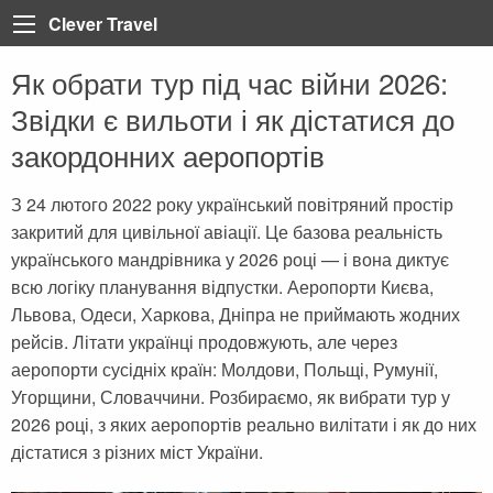
Clever Travel
Як обрати тур під час війни 2026:
Back
Back
Back
Back
Back
Back
Back
Back
Back
Back
Back
Back
Back
Звідки є вильоти і як дістатися до
Турция
Все статьи
Болгария
Турция
Анталия
Марса Алам
Пелопоннес
Тенерифе
Неаполь
Лазурный берег Франци
Тбилиси
Мадейра
Таиланд
закордонних аеропортів
Египет
Египет
Греция
Египет
Алания
Шарм-эль-Шейх
Крит
Коста Брава
Рим
Париж
Вьетнам
З 24 лютого 2022 року український повітряний простір
Доминикана
ОАЭ
Грузия
Мармарис
Хургада
Санторини
Ибица
Сардиния
Корсика
Катар
закритий для цивільної авіації. Це базова реальність
Греция
Регистрация на рейс
Доминикана
Кемер
Iberotel Costa Mares
Закинф (Закинтос)
Майорка
Витербо
Бали
українського мандрівника у 2026 році — і вона диктує
всю логіку планування відпустки. Аеропорти Києва,
Испания
Занзибар
Дубай
Стамбул
Фуэртевентура
Флоренция
Куба
Львова, Одеси, Харкова, Дніпра не приймають жодних
Италия
Бали
Египет
Каппадокия
Барселона
Сицилия
Хайнань (Китай)
рейсів. Літати українці продовжують, але через
аеропорти сусідніх країн: Молдови, Польщі, Румунії,
Франция
Тенерифе
Занзибар
Олюдениз
Венеция
Угорщини, Словаччини. Розбираємо, як вибрати тур у
Грузия
Черногория
Иордания
Кушадасы
2026 році, з яких аеропортів реально вилітати і як до них
дістатися з різних міст України.
Португалия
Пляжи
Испания
Бодрум