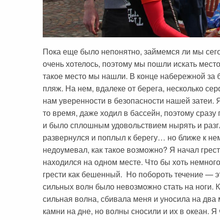
Пока еще было непонятно, займемся ли мы сего
очень хотелось, поэтому мы пошли искать место
такое место мы нашли. В конце набережной з
пляж. На нем, вдалеке от берега, несколько се
нам уверенности в безопасности нашей затеи. Я
то время, даже ходил в бассейн, поэтому сразу
и было сплошным удовольствием нырять и разг
развернулся и поплыл к берегу… но ближе к нем
недоумевал, как такое возможно? Я начал грест
находился на одном месте. Что бы хоть немног
грести как бешенный. Но побороть течение — э
сильных волн было невозможно стать на ноги. К
сильная волна, сбивала меня и уносила на два 
камни на дне, но волны сносили и их в океан. Я