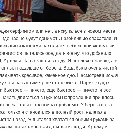
дня серфингом или нет, а искупаться в новом месте
, где нас не будут донимать назойливые спасатели. И
а большими камнями находился небольшой укромный
рфенгистов пытались оседлать волну, что добавило
, Артем и Паша зашли в воду. Я неплохо плаваю, а в
 поплыл подальше от берега. Вода была очень чистой
лядывать красивое, каменное дно. Насмотревшись, я
у я ни на сантиметр не становился. Пару секунд я
и быстрее — ничего, еще быстрее — ничего, я все
о начать двигаться в нужном направлении пришлось
то была только половина проблемы. У берега из-за
ак только я становился в полный рост, налетала
метра назад. Я пытался хвататься обеими руками за
 чудом, на четвереньках, вылез из воды. Артему и