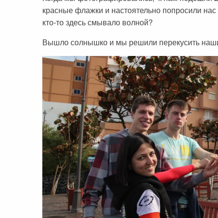
красные флажки и настоятельно попросили нас 
кто-то здесь смывало волной?
Вышло солнышко и мы решили перекусить наш