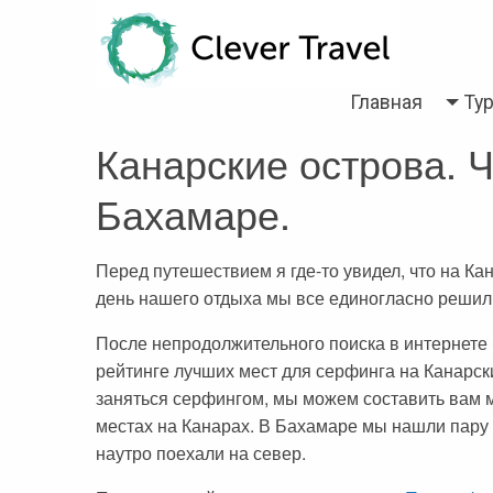
Back
Back
Back
Back
Back
Back
Back
Back
Back
Back
Back
Back
Back
Главная
Ту
Турция
Все статьи
Болгария
Турция
Анталия
Марса Алам
Пелопоннес
Тенерифе
Неаполь
Лазурный берег Франци
Тбилиси
Мадейра
Таиланд
Канарские острова. Ч
Египет
Египет
Греция
Египет
Алания
Шарм-эль-Шейх
Крит
Коста Брава
Рим
Париж
Вьетнам
Бахамаре.
Доминикана
ОАЭ
Грузия
Мармарис
Хургада
Санторини
Ибица
Сардиния
Корсика
Катар
Греция
Регистрация на рейс
Доминикана
Кемер
Iberotel Costa Mares
Закинф (Закинтос)
Майорка
Витербо
Бали
Перед путешествием я где-то увидел, что на Ка
Испания
Занзибар
Дубай
Стамбул
Фуэртевентура
Флоренция
Куба
день нашего отдыха мы все единогласно решили
Италия
Бали
Египет
Каппадокия
Барселона
Сицилия
Хайнань (Китай)
После непродолжительного поиска в интернете 
рейтинге лучших мест для серфинга на Канарск
Франция
Тенерифе
Занзибар
Олюдениз
Венеция
заняться серфингом, мы можем составить вам
Грузия
Черногория
Иордания
Кушадасы
местах на Канарах. В Бахамаре мы нашли пару 
наутро поехали на север.
Португалия
Пляжи
Испания
Бодрум