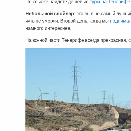
По ссылке найдете дешевые
туры на Тенерифе
Черногория
Достопримечательности
Италия
Небольшой спойлер
: это был не самый лучши
Хорватия
Аэропорты
Кипр
чуть не умерли. Второй день, когда мы
поднимал
Прага
Мадейра
намного интереснее.
Албания
Мальдивы
На южной части Тенерифе всегда прекрасная, с
Иордания
Мексика
Мальдивские острова
Польша
Занзибар
Турция
Дубай
Тунис
Шри-Ланка
Украина
Мексика
Франция
Кипр
Хорватия
Тунис
Черногория