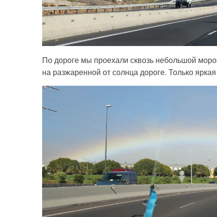
Сейшельские острова
Чехия
Закопане
Шри-Ланка
Амстердам
По дороге мы проехали сквозь небольшой моро
Копенгаген
на разжаренной от солнца дороге. Только яркая
Фарерские острова
Тироль
Закрытые страны