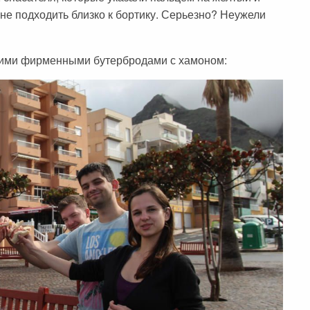
не подходить близко к бортику. Серьезно? Неужели
ими фирменными бутербродами с хамоном: