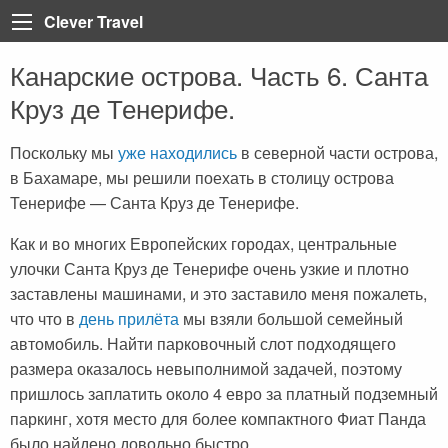
Clever Travel
Канарские острова. Часть 6. Санта
Back
Back
Back
Back
Back
Back
Back
Back
Back
Back
Back
Back
Back
Круз де Тенерифе.
Турция
Все статьи
Болгария
Турция
Анталия
Марса Алам
Пелопоннес
Тенерифе
Неаполь
Лазурный берег Франци
Тбилиси
Мадейра
Таиланд
Египет
Египет
Греция
Египет
Алания
Шарм-эль-Шейх
Крит
Коста Брава
Рим
Париж
Вьетнам
Поскольку мы
уже находились
в северной части острова,
в Бахамаре, мы решили поехать в столицу острова
Доминикана
ОАЭ
Грузия
Мармарис
Хургада
Санторини
Ибица
Сардиния
Корсика
Катар
Тенерифе — Санта Круз де Тенерифе.
Греция
Регистрация на рейс
Доминикана
Кемер
Iberotel Costa Mares
Закинф (Закинтос)
Майорка
Витербо
Бали
Как и во многих Европейских городах, центральные
Испания
Занзибар
Дубай
Стамбул
Фуэртевентура
Флоренция
Куба
улочки Санта Круз де Тенерифе очень узкие и плотно
заставлены машинами, и это заставило меня пожалеть,
Италия
Бали
Египет
Каппадокия
Барселона
Сицилия
Хайнань (Китай)
что что в
день прилёта
мы взяли большой семейный
Франция
Тенерифе
Занзибар
Олюдениз
Венеция
автомобиль. Найти парковочный слот подходящего
размера оказалось невыполнимой задачей, поэтому
Грузия
Черногория
Иордания
Кушадасы
пришлось заплатить около 4 евро за платный подземный
Португалия
Пляжи
Испания
Бодрум
паркинг, хотя место для более компактного Фиат Панда
было найдено довольно быстро.