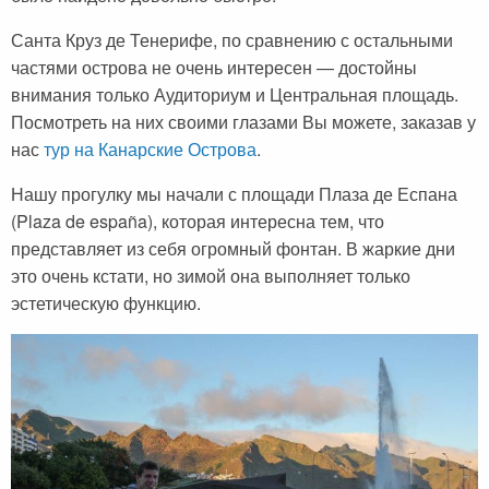
Черногория
Достопримечательности
Италия
Санта Круз де Тенерифе, по сравнению с остальными
Хорватия
Аэропорты
Кипр
частями острова не очень интересен — достойны
Прага
Мадейра
внимания только Аудиториум и Центральная площадь.
Посмотреть на них своими глазами Вы можете, заказав у
Албания
Мальдивы
нас
тур на Канарские Острова
.
Иордания
Мексика
Нашу прогулку мы начали с площади Плаза де Еспана
Мальдивские острова
Польша
(Plaza de españa), которая интересна тем, что
представляет из себя огромный фонтан. В жаркие дни
Занзибар
Турция
это очень кстати, но зимой она выполняет только
Дубай
Тунис
эстетическую функцию.
Шри-Ланка
Украина
Мексика
Франция
Кипр
Хорватия
Тунис
Черногория