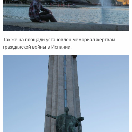
Сейшельские острова
Чехия
Закопане
Шри-Ланка
Амстердам
Так же на площади установлен мемориал жертвам
Копенгаген
гражданской войны в Испании.
Фарерские острова
Тироль
Закрытые страны